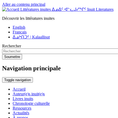
Aller au contenu principal
Littératures inuites ᐃᓄᐃᑦ ᐊᓪᓚᒍᓯᖏᑦ Inuit Literatures
Découvrir les littératures inuites
English
Français
ᐃᓄᒃᑎᑐᑦ | Kalaallisut
Rechercher
Soumettre
Navigation principale
Toggle navigation
Accueil
Auteur(e)s inuit(e)s
Livres inuits
Chronologie culturelle
Ressources
Actualités
À propos