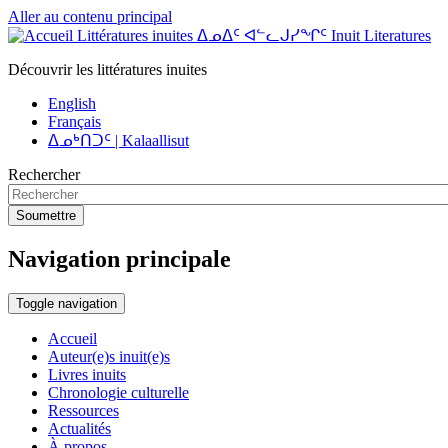
Aller au contenu principal
Littératures inuites ᐃᓄᐃᑦ ᐊᓪᓚᒍᓯᖏᑦ Inuit Literatures
Découvrir les littératures inuites
English
Français
ᐃᓄᒃᑎᑐᑦ | Kalaallisut
Rechercher
Soumettre
Navigation principale
Toggle navigation
Accueil
Auteur(e)s inuit(e)s
Livres inuits
Chronologie culturelle
Ressources
Actualités
À propos