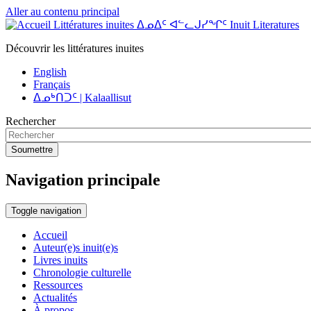
Aller au contenu principal
Littératures inuites ᐃᓄᐃᑦ ᐊᓪᓚᒍᓯᖏᑦ Inuit Literatures
Découvrir les littératures inuites
English
Français
ᐃᓄᒃᑎᑐᑦ | Kalaallisut
Rechercher
Soumettre
Navigation principale
Toggle navigation
Accueil
Auteur(e)s inuit(e)s
Livres inuits
Chronologie culturelle
Ressources
Actualités
À propos