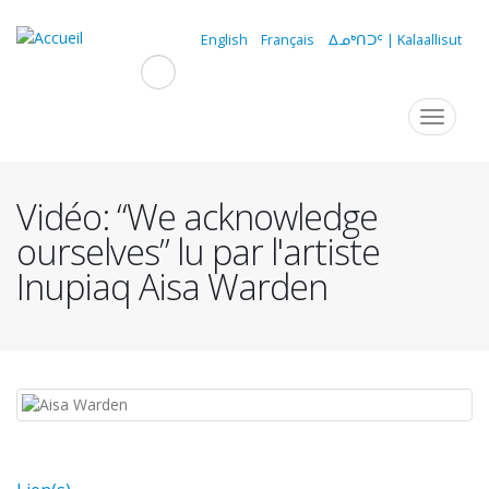
Aller
au
English
Français
ᐃᓄᒃᑎᑐᑦ | Kalaallisut
contenu
principal
Navigation
Toggle
navigat
principale
Vidéo: “We acknowledge
ourselves” lu par l'artiste
Inupiaq Aisa Warden