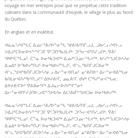
voyage en mer entrepris pour que se perpétue cette tradition
culinaire dans la communauté d’Ivujivik, le village le plus au Nord
du Québec.
En anglais et en inuktitut.
ᐊᓈᓇᑦᓯᐊᖓᑕ ᐃᓅᓕᕐᕕᓯᐅᓐᓂᖓ ᖁᕕᐊᓲᑎᒋᓗᒍ, ᓘᑲᓯᓗ ᓯᐊᔭᓗ
ᐳᐃᒍᕐᑕᐅᓂᐅᔭᖕᖏᑐᒥ ᐁᑦᑑᑎᖃᒍᒪᔫᒃ. ᑐᑦᔮᓕᐊᕐᑎᓯᓗᑎᒃ, ᐁᕖᑦ
ᕿᑭᕐᑕᖓᓄᑦ. ᑖᓐᓇ ᐅᓂᒃᑳᑐᐊᖅ ᐃᓅᓱᑦᑐᓅᓕᖓᔪᖅ, ᑲᑦᓱᙰᒍᑕᐅᑦᓱᓂ
ᐃᓄᐃᒃ ᐅᖃᐅᓯᕐᑎᒍᑦ ᐅᓂᒃᑲᐅᓯᖓᒍᑦ, ᐊᓪᓚᖃᑎᒌᒍᑕᕕᓂᖅ
ᐊᓪᓚᖑᐊᖃᑎᒌᒍᑕᐅᑦᓱᓂᓗ ᐃᓕᓐᓂᐊᑎᓄᑦ ᓄᕝᕕᑎᐅᑉ ᐃᓕᓐᓂᐊᕕᖓᓂ
ᑲᑎᒪᓂᐊᕈᓯᖃᕐᑎᓗᒋᑦ ᐃᕗᔨᕕᒻᒥ, ᓄᓇᕕᒻᒥ. ᑯᐯᒃ ᑕᕐᕋᓯᓐᓂᐹᖓᓂ,
ᐃᕗᔨᕕᒻᒥᐅᑦ ᐁᕕᕕᓂᕐᒥᒃ ᐃᒍᓇᓕᐅᕈᓯᖏᓐᓂᒃ
ᐃᓕᓐᓂᐊᑎᑦᓯᒍᑎᐅᓗᐊᖕᖑᐊᓱᓂ ᐃᒪᕐᕕᑰᖕᖑᐊᑐᓂ ᐅᓂᒃᑲᐅᓯᖅ.
ᐊᓈᓇᑦᓯᐊᖓᑕ ᐃᓅᓕᕐᕕᓯᐅᓐᓂᖓ ᖁᕕᐊᓲᑎᒋᓗᒍ, ᓘᑲᓯᓗ ᓯᐊᔭᓗ
ᐳᐃᒍᕐᑕᐅᓂᐅᔭᖕᖏᑐᒥ ᐁᑦᑑᑎᖃᒍᒪᔫᒃ. ᑐᑦᔮᓕᐊᕐᑎᓯᓗᑎᒃ, ᐁᕖᑦ
ᕿᑭᕐᑕᖓᓄᑦ. ᑖᓐᓇ ᐅᓂᒃᑳᑐᐊᖅ ᐃᓅᓱᑦᑐᓅᓕᖓᔪᖅ, ᑲᑦᓱᙰᒍᑕᐅᑦᓱᓂ
ᐃᓄᐃᒃ ᐅᖃᐅᓯᕐᑎᒍᑦ ᐅᓂᒃᑲᐅᓯᖓᒍᑦ, ᐊᓪᓚᖃᑎᒌᒍᑕᕕᓂᖅ
ᐊᓪᓚᖑᐊᖃᑎᒌᒍᑕᐅᑦᓱᓂᓗ ᐃᓕᓐᓂᐊᑎᓄᑦ ᓄᕝᕕᑎᐅᑉ ᐃᓕᓐᓂᐊᕕᖓᓂ