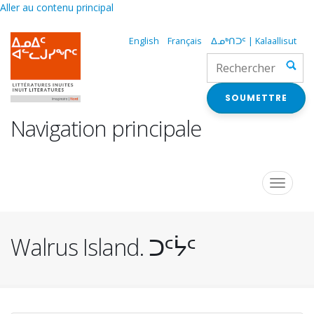
Aller au contenu principal
English
Français
ᐃᓄᒃᑎᑐᑦ | Kalaallisut
SOUMETTRE
Navigation principale
Toggle
navigat
Walrus Island. ᑐᑦᔮᑦ