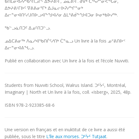
ᑲᑎᒪᓂᐊᕈᓯᖃᕐᑎᓗᒋᑦ ᐃᕗᔨᕕᒻᒥ, ᓄᓇᕕᒻᒥ. ᑯᐯᒃ ᑕᕐᕋᓯᓐᓂᐹᖓᓂ,
ᐃᕗᔨᕕᒻᒥᐅᑦ ᐁᕕᕕᓂᕐᒥᒃ ᐃᒍᓇᓕᐅᕈᓯᖏᓐᓂᒃ
ᐃᓕᓐᓂᐊᑎᑦᓯᒍᑎᐅᓗᐊᖕᖑᐊᓱᓂ ᐃᒪᕐᕕᑰᖕᖑᐊᑐᓂ ᐅᓂᒃᑲᐅᓯᖅ.
ᖃᓪᓗᓈᑎᑐᑦ ᐃᓄᑦᑎᑐᓪᓗ.
ᓄᐃᑕᕕᓂᖅ ᐱᓇᓱᐊᖃᑎᒌᑦᓱᑎᒃ ᑖᓐᓇᓗ Un livre à la fois ᓄᕝᕕᑎᐅᑉ
ᐃᓕᓐᓂᐊᕕᖓᓗ.
Publié en collaboration avec Un livre à la fois et l’école Nuvviti.
Students from Nuvviti School, Walrus Island. ᑐᑦᔮᑦ, Montréal,
Imaginary | North et Un livre à la fois, coll. «Isberg», 2025, 48p.
ISBN 978-2-923385-68-6
Une version en français et en inuktitut de ce livre a aussi été
publiée, sous le titre
L'île aux morses. ᑐᑦᔮᑦ Tutjaat
.