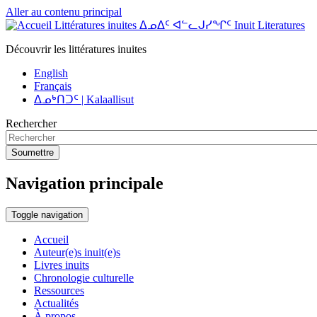
Aller au contenu principal
Littératures inuites ᐃᓄᐃᑦ ᐊᓪᓚᒍᓯᖏᑦ Inuit Literatures
Découvrir les littératures inuites
English
Français
ᐃᓄᒃᑎᑐᑦ | Kalaallisut
Rechercher
Soumettre
Navigation principale
Toggle navigation
Accueil
Auteur(e)s inuit(e)s
Livres inuits
Chronologie culturelle
Ressources
Actualités
À propos