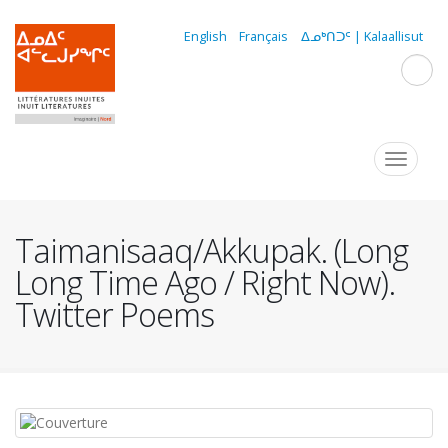
Aller
au
English
Français
ᐃᓄᒃᑎᑐᑦ | Kalaallisut
contenu
principal
Navigation
Toggle
navigat
principale
Taimanisaaq/Akkupak. (Long
Long Time Ago / Right Now).
Twitter Poems