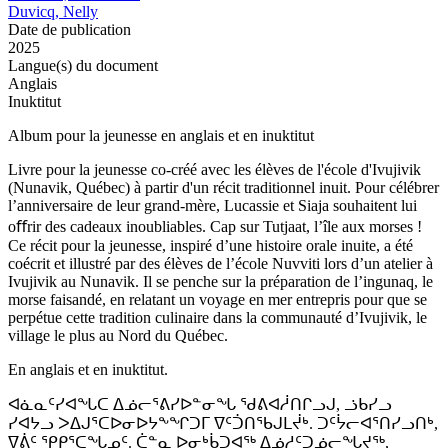
Duvicq, Nelly
Date de publication
2025
Langue(s) du document
Anglais
Inuktitut
Album pour la jeunesse en anglais et en inuktitut
Livre pour la jeunesse co-créé avec les élèves de l'école d'Ivujivik
(Nunavik, Québec) à partir d'un récit traditionnel inuit. Pour célébrer
l’anniversaire de leur grand-mère, Lucassie et Siaja souhaitent lui
oﬀrir des cadeaux inoubliables. Cap sur Tutjaat, l’île aux morses !
Ce récit pour la jeunesse, inspiré d’une histoire orale inuite, a été
coécrit et illustré par des élèves de l’école Nuvviti lors d’un atelier à
Ivujivik au Nunavik. Il se penche sur la préparation de l’ingunaq, le
morse faisandé, en relatant un voyage en mer entrepris pour que se
perpétue cette tradition culinaire dans la communauté d’Ivujivik, le
village le plus au Nord du Québec.
En anglais et en inuktitut.
ᐊᓈᓇᑦᓯᐊᖓᑕ ᐃᓅᓕᕐᕕᓯᐅᓐᓂᖓ ᖁᕕᐊᓲᑎᒋᓗᒍ, ᓘᑲᓯᓗ
ᓯᐊᔭᓗ ᐳᐃᒍᕐᑕᐅᓂᐅᔭᖕᖏᑐᒥ ᐁᑦᑑᑎᖃᒍᒪᔫᒃ. ᑐᑦᔮᓕᐊᕐᑎᓯᓗᑎᒃ,
ᐁᕖᑦ ᕿᑭᕐᑕᖓᓄᑦ. ᑖᓐᓇ ᐅᓂᒃᑳᑐᐊᖅ ᐃᓅᓱᑦᑐᓅᓕᖓᔪᖅ,