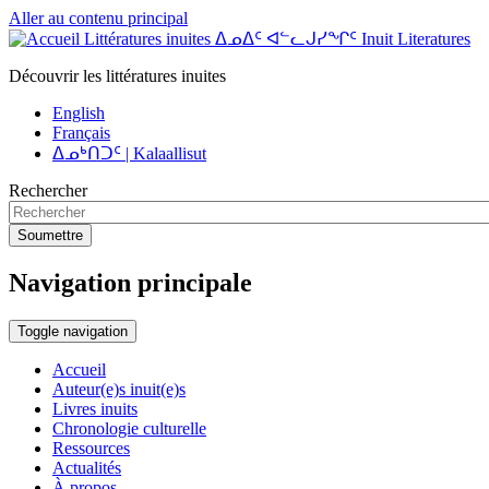
Aller au contenu principal
Littératures inuites ᐃᓄᐃᑦ ᐊᓪᓚᒍᓯᖏᑦ Inuit Literatures
Découvrir les littératures inuites
English
Français
ᐃᓄᒃᑎᑐᑦ | Kalaallisut
Rechercher
Soumettre
Navigation principale
Toggle navigation
Accueil
Auteur(e)s inuit(e)s
Livres inuits
Chronologie culturelle
Ressources
Actualités
À propos