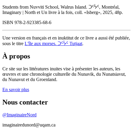
Students from Nuvviti School, Walrus Island. ᑐᑦᔮᑦ, Montréal,
Imaginary | North et Un livre à la fois, coll. «Isberg», 2025, 48p.
ISBN 978-2-923385-68-6
Une version en français et en inuktitut de ce livre a aussi été publiée,
sous le titre
L'île aux morses. ᑐᑦᔮᑦ Tutjaat
.
À propos
Ce site sur les littératures inuites vise à présenter les auteurs, les
œuvres et une chronologie culturelle du Nunavik, du Nunatsiavut,
du Nunavut et du Groenland.
En savoir plus
Nous contacter
@ImaginaireNord
imaginairedunord@uqam.ca