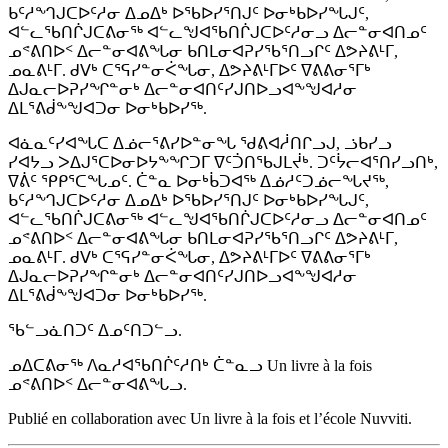
ᑲᑦᓱᙰᒍᑕᐅᑦᓱᓂ ᐃᓄᐃᒃ ᐅᖃᐅᓯᕐᑎᒍᑦ ᐅᓂᒃᑲᐅᓯᖓᒍᑦ,
ᐊᓪᓚᖃᑎᒌᒍᑕᕕᓂᖅ ᐊᓪᓚᖑᐊᖃᑎᒌᒍᑕᐅᑦᓱᓂᓗ ᐃᓕᓐᓂᐊᑎᓄᑦ
ᓄᕝᕕᑎᐅᑉ ᐃᓕᓐᓂᐊᕕᖓᓂ ᑲᑎᒪᓂᐊᕈᓯᖃᕐᑎᓗᒋᑦ ᐃᕗᔨᕕᒻᒥ,
ᓄᓇᕕᒻᒥ. ᑯᐯᒃ ᑕᕐᕋᓯᓐᓂᐹᖓᓂ, ᐃᕗᔨᕕᒻᒥᐅᑦ ᐁᕕᕕᓂᕐᒥᒃ
ᐃᒍᓇᓕᐅᕈᓯᖏᓐᓂᒃ ᐃᓕᓐᓂᐊᑎᑦᓯᒍᑎᐅᓗᐊᖕᖑᐊᓱᓂ
ᐃᒪᕐᕕᑰᖕᖑᐊᑐᓂ ᐅᓂᒃᑲᐅᓯᖅ.
ᐊᓈᓇᑦᓯᐊᖓᑕ ᐃᓅᓕᕐᕕᓯᐅᓐᓂᖓ ᖁᕕᐊᓲᑎᒋᓗᒍ, ᓘᑲᓯᓗ
ᓯᐊᔭᓗ ᐳᐃᒍᕐᑕᐅᓂᐅᔭᖕᖏᑐᒥ ᐁᑦᑑᑎᖃᒍᒪᔫᒃ. ᑐᑦᔮᓕᐊᕐᑎᓯᓗᑎᒃ,
ᐁᕖᑦ ᕿᑭᕐᑕᖓᓄᑦ. ᑖᓐᓇ ᐅᓂᒃᑳᑐᐊᖅ ᐃᓅᓱᑦᑐᓅᓕᖓᔪᖅ,
ᑲᑦᓱᙰᒍᑕᐅᑦᓱᓂ ᐃᓄᐃᒃ ᐅᖃᐅᓯᕐᑎᒍᑦ ᐅᓂᒃᑲᐅᓯᖓᒍᑦ,
ᐊᓪᓚᖃᑎᒌᒍᑕᕕᓂᖅ ᐊᓪᓚᖑᐊᖃᑎᒌᒍᑕᐅᑦᓱᓂᓗ ᐃᓕᓐᓂᐊᑎᓄᑦ
ᓄᕝᕕᑎᐅᑉ ᐃᓕᓐᓂᐊᕕᖓᓂ ᑲᑎᒪᓂᐊᕈᓯᖃᕐᑎᓗᒋᑦ ᐃᕗᔨᕕᒻᒥ,
ᓄᓇᕕᒻᒥ. ᑯᐯᒃ ᑕᕐᕋᓯᓐᓂᐹᖓᓂ, ᐃᕗᔨᕕᒻᒥᐅᑦ ᐁᕕᕕᓂᕐᒥᒃ
ᐃᒍᓇᓕᐅᕈᓯᖏᓐᓂᒃ ᐃᓕᓐᓂᐊᑎᑦᓯᒍᑎᐅᓗᐊᖕᖑᐊᓱᓂ
ᐃᒪᕐᕕᑰᖕᖑᐊᑐᓂ ᐅᓂᒃᑲᐅᓯᖅ.
ᖃᓪᓗᓈᑎᑐᑦ ᐃᓄᑦᑎᑐᓪᓗ.
ᓄᐃᑕᕕᓂᖅ ᐱᓇᓱᐊᖃᑎᒌᑦᓱᑎᒃ ᑖᓐᓇᓗ Un livre à la fois
ᓄᕝᕕᑎᐅᑉ ᐃᓕᓐᓂᐊᕕᖓᓗ.
Publié en collaboration avec Un livre à la fois et l’école Nuvviti.