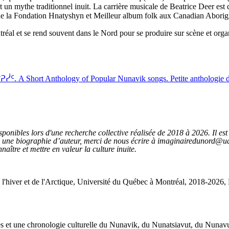
un mythe traditionnel inuit. La carrière musicale de Beatrice Deer est d
e la Fondation Hnatyshyn et Meilleur album folk aux Canadian Abori
réal et se rend souvent dans le Nord pour se produire sur scène et organ
Anthology of Popular Nunavik songs. Petite anthologie des 
ponibles lors d'une recherche collective réalisée de 2018 à 2026. Il est p
ns une biographie d’auteur, merci de nous écrire à imaginairedunord@uq
naître et mettre en valeur la culture inuite.
e l'hiver et de l'Arctique, Université du Québec à Montréal, 2018-2026, D
œuvres et une chronologie culturelle du Nunavik, du Nunatsiavut, du Nuna