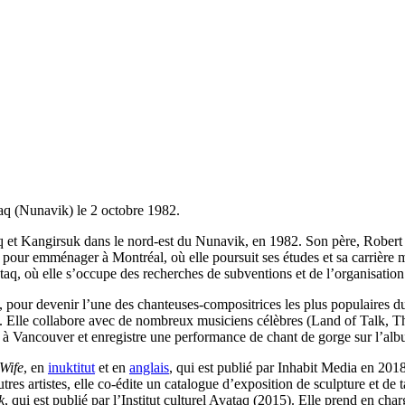
taq (Nunavik) le 2 octobre 1982.
uaq et Kangirsuk dans le nord-est du Nunavik, en 1982. Son père, Rober
 pour emménager à Montréal, où elle poursuit ses études et sa carrière 
ataq, où elle s’occupe des recherches de subventions et de l’organisation
our devenir l’une des chanteuses-compositrices les plus populaires du N
 Elle collabore avec de nombreux musiciens célèbres (Land of Talk, The
r à Vancouver et enregistre une performance de chant de gorge sur l’alb
Wife
, en
inuktitut
et en
anglais
, qui est publié par Inhabit Media en 20
tres artistes, elle co-édite un catalogue d’exposition de sculpture et de ta
k
, qui est publié par l’Institut culturel Avataq (2015). Elle prend en cha