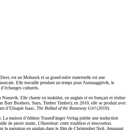
t Deer, est un Mohawk et sa grand-mère maternelle est une
musicale. Elle travaille pendant un temps pour Aumaaggiivik, le
 d’échanges culturels.
unavik. Elle chante en inuktitut, en anglais et en français et réalise
 Barr Brothers, Stars, Timber Timbre); en 2010, elle se produit avec
um d’Elisapie Isaac,
The Ballad of the Runaway Girl
(2019).
18. La maison d’édition TraumFänger Verlag publie une traduction
ille de pierre inuite,
Ullumimut: entre tradition et innovation.
rge la narration en anglais dans le film de Christopher Neil,
Amaqqut