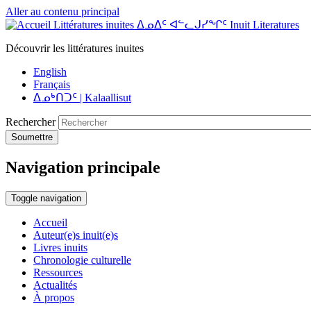
Aller au contenu principal
Littératures inuites ᐃᓄᐃᑦ ᐊᓪᓚᒍᓯᖏᑦ Inuit Literatures
Découvrir les littératures inuites
English
Français
ᐃᓄᒃᑎᑐᑦ | Kalaallisut
Rechercher
Soumettre
Navigation principale
Toggle navigation
Accueil
Auteur(e)s inuit(e)s
Livres inuits
Chronologie culturelle
Ressources
Actualités
À propos