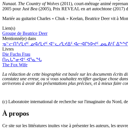
Nunaat. The Country of Wolves
(2011), court-métrage animé reprenant 
2005 pour
Just Bea
(2005), Prix REVEAL en art autochtone (2017) d
Mariée au guitarist Charles « Chuk » Keelan, Beatrice Deer vit à Mont
Lien(s)
Groupe de Beatrice Deer
Mentionné(e) dans
ᓀᓪᓕᑎᕐᓯᒪᔪᑦ ᓄᐊᓯᒪᔪᑦ ᐊᓪᓚᓯᒪᔪᐃᑦ ᐊᓕᐊᒋᔭᐅᔪᑦ ᓄᓇᕕᒻᒥ ᐃᖕᖏᕈᓰᑦ. A Short 
Livres
Die Fuchs Frau
ᑎᕆᒐᓐᓂᐊᑉ ᐊᕐᓇᖓ
The Fox Wife
La rédaction de cette biographie est basée sur les documents écrits dis
constatez une erreur, ou si vous souhaitez rectifier quelque chose da
arriverons à avoir des présentations plus précises, et à mieux faire con
(c) Laboratoire international de recherche sur l'imaginaire du Nord, d
À propos
Ce site sur les littératures inuites vise à présenter les auteurs, les 