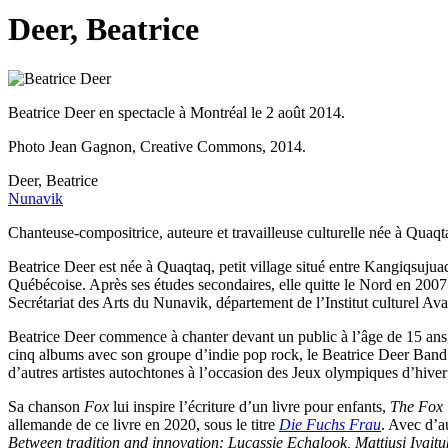
Deer, Beatrice
Beatrice Deer en spectacle à Montréal le 2 août 2014.
Photo Jean Gagnon, Creative Commons, 2014.
Deer, Beatrice
Nunavik
Chanteuse-compositrice, auteure et travailleuse culturelle née à Quaq
Beatrice Deer est née à Quaqtaq, petit village situé entre Kangiqsuj
Québécoise. Après ses études secondaires, elle quitte le Nord en 2007
Secrétariat des Arts du Nunavik, département de l’Institut culturel Av
Beatrice Deer commence à chanter devant un public à l’âge de 15 ans, p
cinq albums avec son groupe d’indie pop rock, le Beatrice Deer Band.
d’autres artistes autochtones à l’occasion des Jeux olympiques d’hive
Sa chanson
Fox
lui inspire l’écriture d’un livre pour enfants,
The Fox 
allemande de ce livre en 2020, sous le titre
Die Fuchs Frau
. Avec d’au
Between tradition and innovation: Lucassie Echalook, Mattiusi Iyaitu