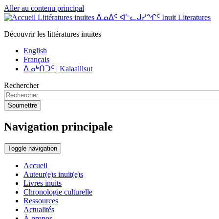
Aller au contenu principal
Littératures inuites ᐃᓄᐃᑦ ᐊᓪᓚᒍᓯᖏᑦ Inuit Literatures
Découvrir les littératures inuites
English
Français
ᐃᓄᒃᑎᑐᑦ | Kalaallisut
Rechercher
Soumettre
Navigation principale
Toggle navigation
Accueil
Auteur(e)s inuit(e)s
Livres inuits
Chronologie culturelle
Ressources
Actualités
À propos