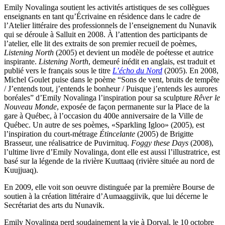
Emily Novalinga soutient les activités artistiques de ses collègues
enseignants en tant qu’Écrivaine en résidence dans le cadre de
l’Atelier littéraire des professionnels de l’enseignement du Nunavik
qui se déroule à Salluit en 2008. À l’attention des participants de
l’atelier, elle lit des extraits de son premier recueil de poèmes,
Listening North
(2005) et devient un modèle de poétesse et autrice
inspirante.
Listening North
, demeuré inédit en anglais, est traduit et
publié vers le français sous le titre
L’écho du Nord
(2005). En 2008,
Michel Goulet puise dans le poème “Sons de vent, bruits de tempête
/ J’entends tout, j’entends le bonheur / Puisque j’entends les aurores
boréales” d’Emily Novalinga l’inspiration pour sa sculpture
Rêver le
Nouveau Monde
, exposée de façon permanente sur la Place de la
gare à Québec, à l’occasion du 400e anniversaire de la Ville de
Québec. Un autre de ses poèmes, «Sparkling Igloo» (2005), est
l’inspiration du court-métrage
Étincelante
(2005) de Brigitte
Brasseur, une réalisatrice de Puvirnituq.
Foggy these Days
(2008),
l’ultime livre d’Emily Novalinga, dont elle est aussi l’illustratrice, est
basé sur la légende de la rivière Kuuttaaq (rivière située au nord de
Kuujjuaq).
En 2009, elle voit son oeuvre distinguée par la première Bourse de
soutien à la création littéraire d’Aumaaggiivik, que lui décerne le
Secrétariat des arts du Nunavik.
Emily Novalinga perd soudainement la vie à Dorval, le 10 octobre