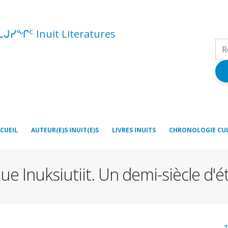
ᓚᒍᓯᖏᑦ Inuit Literatures
CUEIL
AUTEUR(E)S INUIT(E)S
LIVRES INUITS
CHRONOLOGIE CU
que Inuksiutiit. Un demi-siècle d'é