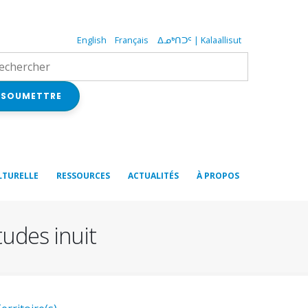
English
Français
ᐃᓄᒃᑎᑐᑦ | Kalaallisut
SOUMETTRE
LTURELLE
RESSOURCES
ACTUALITÉS
À PROPOS
tudes inuit