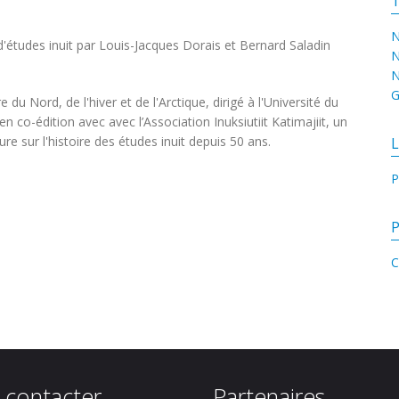
T
N
e d'études inuit par Louis-Jacques Dorais et Bernard Saladin
N
N
G
 du Nord, de l'hiver et de l'Arctique, dirigé à l'Université du
n co-édition avec avec l’Association Inuksiutiit Katimajiit, un
re sur l'histoire des études inuit depuis 50 ans.
L
P
P
C
 contacter
Partenaires