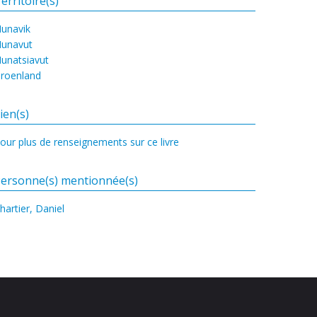
erritoire(s)
unavik
unavut
unatsiavut
roenland
ien(s)
our plus de renseignements sur ce livre
ersonne(s) mentionnée(s)
hartier, Daniel