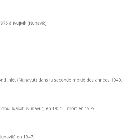
75 à Ivujivik (Nunavik).
ond Inlet (Nunavut) dans la seconde moitié des années 1940.
urd’hui Iqaluit; Nunavut) en 1951 – mort en 1979.
(Nunavik) en 1947.