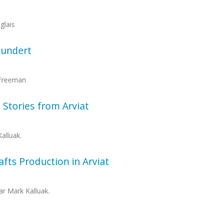
glais
hundert
 Freeman
t Stories from Arviat
alluak.
afts Production in Arviat
ar Mark Kalluak.