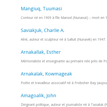
Mangiuq, Tuumasi
Conteur né en 1909 à l’île Mansel (Nunavut) – mort en 19
Saviakjuk, Charlie A.
Aîné, auteur et sculpteur né à Salluit (Nunavik) en 1947.
Arnakallak, Esther
Mémorialiste et enseignante au primaire née près de P
Arnakalak, Kowmageak
Poète et travailleur associatif né à Frobisher Bay (aujo
Amagoalik, John
Dirigeant politique, auteur et journaliste né à Tasialuk 