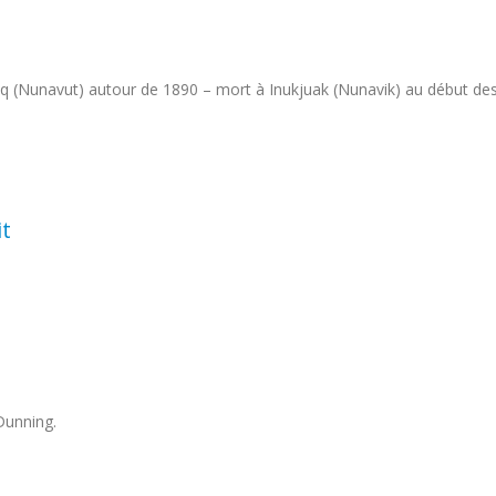
uaq (Nunavut) autour de 1890 – mort à Inukjuak (Nunavik) au début de
it
Dunning.