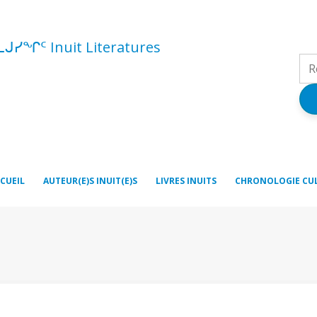
ᓚᒍᓯᖏᑦ Inuit Literatures
CUEIL
AUTEUR(E)S INUIT(E)S
LIVRES INUITS
CHRONOLOGIE CU