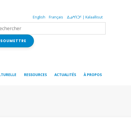
English
Français
ᐃᓄᒃᑎᑐᑦ | Kalaallisut
SOUMETTRE
LTURELLE
RESSOURCES
ACTUALITÉS
À PROPOS