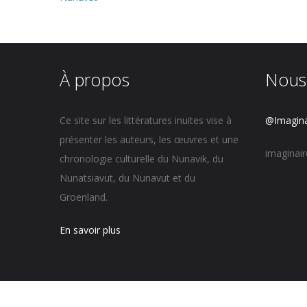
À propos
Nous
Ce site sur les littératures inuites vise à
@Imagina
présenter les auteurs, les œuvres et une
imaginai
chronologie culturelle du Nunavik, du
Nunatsiavut, du Nunavut et du
Groenland.
En savoir plus