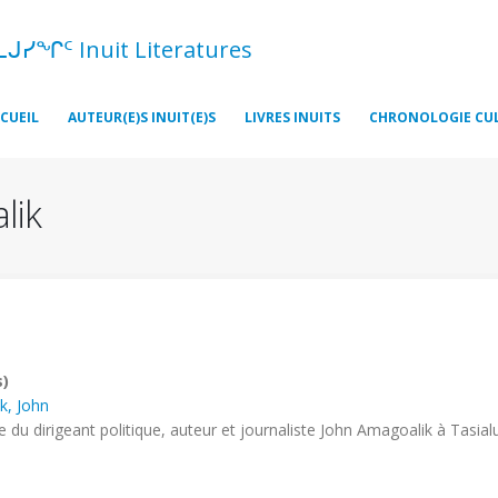
ᓚᒍᓯᖏᑦ Inuit Literatures
CUEIL
AUTEUR(E)S INUIT(E)S
LIVRES INUITS
CHRONOLOGIE CU
lik
s)
k, John
 du dirigeant politique, auteur et journaliste John Amagoalik à Tasial