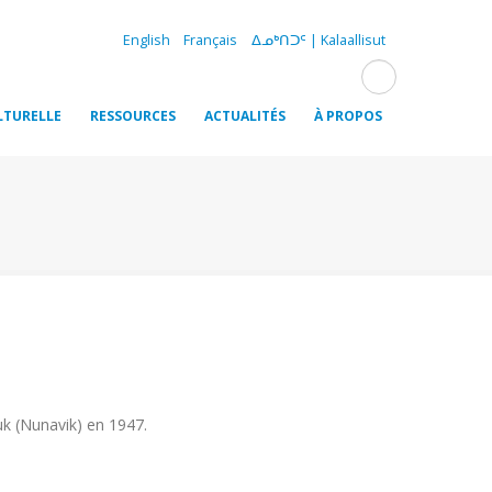
English
Français
ᐃᓄᒃᑎᑐᑦ | Kalaallisut
LTURELLE
RESSOURCES
ACTUALITÉS
À PROPOS
uk (Nunavik) en 1947.