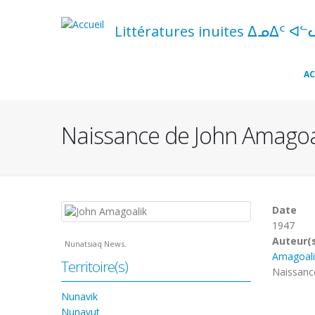
Aller
au
Littératures inuites ᐃᓄᐃᑦ ᐊᓪ
contenu
principal
Navigation
AC
principale
Naissance de John Amagoa
Date
1947
Auteur(
Nunatsiaq News.
Amagoali
Territoire(s)
Naissance
Nunavik
Nunavut