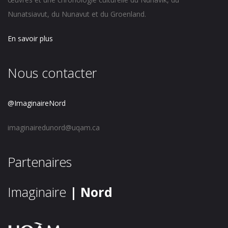
Nunatsiavut, du Nunavut et du Groenland.
En savoir plus
Nous contacter
@ImaginaireNord
imaginairedunord@uqam.ca
Partenaires
Imaginaire
| Nord