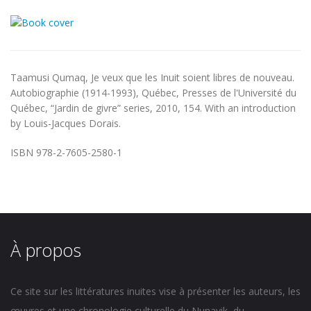
Taamusi Qumaq, Je veux que les Inuit soient libres de nouveau.
Autobiographie (1914-1993), Québec, Presses de l'Université du
Québec, “Jardin de givre” series, 2010, 154. With an introduction
by Louis-Jacques Dorais.
ISBN 978-2-7605-2580-1
À propos
Ce site sur les littératures inuites vise à présenter les auteurs, les
œuvres et une chronologie culturelle du Nunavik, du