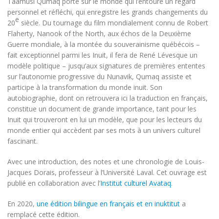
Taamusi Qumaq porte sur le monde qui l’entoure un regard
personnel et réfléchi, qui enregistre les grands changements du
e
20
siècle. Du tournage du film mondialement connu de Robert
Flaherty,
Nanook of the North
, aux échos de la Deuxième
Guerre mondiale, à la montée du souverainisme québécois –
fait exceptionnel parmi les Inuit, il fera de René Lévesque un
modèle politique – jusqu’aux signatures de premières ententes
sur l’autonomie progressive du Nunavik, Qumaq assiste et
participe à la transformation du monde inuit. Son
autobiographie, dont on retrouvera ici la traduction en français,
constitue un document de grande importance, tant pour les
Inuit qui trouveront en lui un modèle, que pour les lecteurs du
monde entier qui accèdent par ses mots à un univers culturel
fascinant.
Avec une introduction, des notes et une chronologie de Louis-
Jacques Dorais, professeur à l’Université Laval. Cet ouvrage est
publié en collaboration avec l’
Institut culturel Avataq
.
En 2020,
une édition bilingue en français et en inuktitut
a
remplacé cette édition.