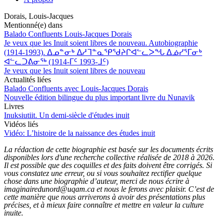
Dorais, Louis-Jacques
Mentionné(e) dans
Balado Confluents Louis-Jacques Dorais
Je veux que les Inuit soient libres de nouveau. Autobiographie
(1914-1993). ᐃᓄᓐᓂᒃ ᐃᓱᒣᓐᓇᕿᖁᔨᒋᐊᓪᓚᐳᖓ ᐃᓅᓯᕐᒥᓂᒃ
ᐊᓪᓚᑐᕕᓂᖅ (1914-ᒥᑦ 1993-ᒧᑦ)
Je veux que les Inuit soient libres de nouveau
Actualités liées
Balado Confluents avec Louis-Jacques Dorais
Nouvelle édition bilingue du plus important livre du Nunavik
Livres
Inuksiutiit. Un demi-siècle d'études inuit
Vidéos liés
Vidéo: L’histoire de la naissance des études inuit
La rédaction de cette biographie est basée sur les documents écrits
disponibles lors d'une recherche collective réalisée de 2018 à 2026.
Il est possible que des coquilles et des faits doivent être corrigés. Si
vous constatez une erreur, ou si vous souhaitez rectifier quelque
chose dans une biographie d’auteur, merci de nous écrire à
imaginairedunord@uqam.ca et nous le ferons avec plaisir. C’est de
cette manière que nous arriverons à avoir des présentations plus
précises, et à mieux faire connaître et mettre en valeur la culture
inuite.