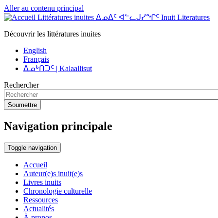
Aller au contenu principal
Littératures inuites ᐃᓄᐃᑦ ᐊᓪᓚᒍᓯᖏᑦ Inuit Literatures
Découvrir les littératures inuites
English
Français
ᐃᓄᒃᑎᑐᑦ | Kalaallisut
Rechercher
Soumettre
Navigation principale
Toggle navigation
Accueil
Auteur(e)s inuit(e)s
Livres inuits
Chronologie culturelle
Ressources
Actualités
À propos