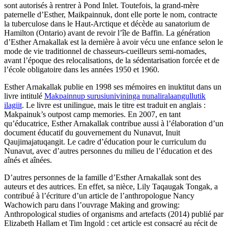
sont autorisés à rentrer à Pond Inlet. Toutefois, la grand-mère
paternelle d’Esther, Maikpainnuk, dont elle porte le nom, contracte
la tuberculose dans le Haut-Arctique et décède au sanatorium de
Hamilton (Ontario) avant de revoir l’île de Baffin. La génération
d’Esther Arnakallak est la dernière à avoir vécu une enfance selon le
mode de vie traditionnel de chasseurs-cueilleurs semi-nomades,
avant l’époque des relocalisations, de la sédentarisation forcée et de
l’école obligatoire dans les années 1950 et 1960.
Esther Arnakallak publie en 1998 ses mémoires en inuktitut dans un
livre intitulé
Makpainnup surusiunivininga nunaliralaangullutik
ilagiit
. Le livre est unilingue, mais le titre est traduit en anglais :
Makpainuk’s outpost camp memories. En 2007, en tant
qu’éducatrice, Esther Arnakallak contribue aussi à l’élaboration d’un
document éducatif du gouvernement du Nunavut, Inuit
Qaujimajatuqangit. Le cadre d’éducation pour le curriculum du
Nunavut, avec d’autres personnes du milieu de l’éducation et des
aînés et aînées.
D’autres personnes de la famille d’Esther Arnakallak sont des
auteurs et des autrices. En effet, sa nièce, Lily Taqaugak Tongak, a
contribué à l’écriture d’un article de l’anthropologue Nancy
Wachowich paru dans l’ouvrage Making and growing:
Anthropological studies of organisms and artefacts (2014) publié par
Elizabeth Hallam et Tim Ingold : cet article est consacré au récit de