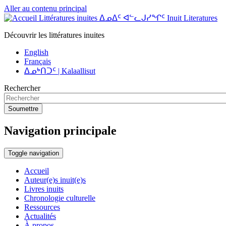
Aller au contenu principal
Littératures inuites ᐃᓄᐃᑦ ᐊᓪᓚᒍᓯᖏᑦ Inuit Literatures
Découvrir les littératures inuites
English
Français
ᐃᓄᒃᑎᑐᑦ | Kalaallisut
Rechercher
Soumettre
Navigation principale
Toggle navigation
Accueil
Auteur(e)s inuit(e)s
Livres inuits
Chronologie culturelle
Ressources
Actualités
À propos