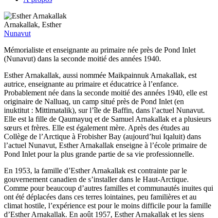
Arnakallak, Esther
Nunavut
Mémorialiste et enseignante au primaire née près de Pond Inlet
(Nunavut) dans la seconde moitié des années 1940.
Esther Arnakallak, aussi nommée Maikpainnuk Arnakallak, est
autrice, enseignante au primaire et éducatrice à l’enfance.
Probablement née dans la seconde moitié des années 1940, elle est
originaire de Nalluaq, un camp situé près de Pond Inlet (en
inuktitut : Mittimatalik), sur l’île de Baffin, dans l’actuel Nunavut.
Elle est la fille de Qaumayuq et de Samuel Arnakallak et a plusieurs
sœurs et frères. Elle est également mère. Après des études au
Collège de l’Arctique à Frobisher Bay (aujourd’hui Iqaluit) dans
l’actuel Nunavut, Esther Arnakallak enseigne à l’école primaire de
Pond Inlet pour la plus grande partie de sa vie professionnelle.
En 1953, la famille d’Esther Arnakallak est contrainte par le
gouvernement canadien de s’installer dans le Haut-Arctique.
Comme pour beaucoup d’autres familles et communautés inuites qui
ont été déplacées dans ces terres lointaines, peu familières et au
climat hostile, l’expérience est pour le moins difficile pour la famille
d’Esther Arnakallak. En août 1957, Esther Arnakallak et les siens