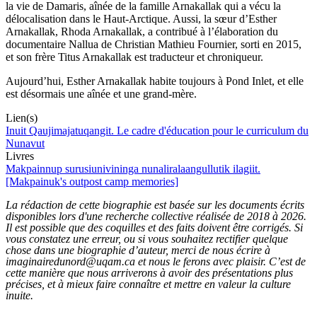
la vie de Damaris, aînée de la famille Arnakallak qui a vécu la
délocalisation dans le Haut-Arctique. Aussi, la sœur d’Esther
Arnakallak, Rhoda Arnakallak, a contribué à l’élaboration du
documentaire Nallua de Christian Mathieu Fournier, sorti en 2015,
et son frère Titus Arnakallak est traducteur et chroniqueur.
Aujourd’hui, Esther Arnakallak habite toujours à Pond Inlet, et elle
est désormais une aînée et une grand-mère.
Lien(s)
Inuit Qaujimajatuqangit. Le cadre d'éducation pour le curriculum du
Nunavut
Livres
Makpainnup surusiunivininga nunaliralaangullutik ilagiit.
[Makpainuk's outpost camp memories]
La rédaction de cette biographie est basée sur les documents écrits
disponibles lors d'une recherche collective réalisée de 2018 à 2026.
Il est possible que des coquilles et des faits doivent être corrigés. Si
vous constatez une erreur, ou si vous souhaitez rectifier quelque
chose dans une biographie d’auteur, merci de nous écrire à
imaginairedunord@uqam.ca et nous le ferons avec plaisir. C’est de
cette manière que nous arriverons à avoir des présentations plus
précises, et à mieux faire connaître et mettre en valeur la culture
inuite.