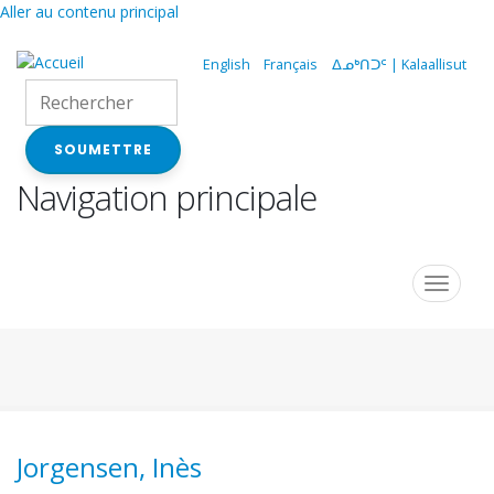
Aller au contenu principal
English
Français
ᐃᓄᒃᑎᑐᑦ | Kalaallisut
SOUMETTRE
Navigation principale
Toggle
navigat
Jorgensen, Inès