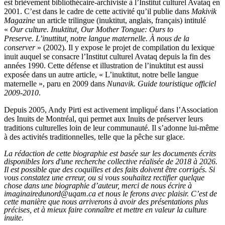
est brièvement bibliothécaire-archiviste à l’Institut culturel Avataq en
2001. C’est dans le cadre de cette activité qu’il publie dans
Makivik
Magazine
un article trilingue (inuktitut, anglais, français) intitulé
«
Our culture. Inuktitut, Our Mother Tongue: Ours to
Preserve. L’inuttitut, notre langue maternelle. À nous de la
conserver
» (2002). Il y expose le projet de compilation du lexique
inuit auquel se consacre l’Institut culturel Avataq depuis la fin des
années 1990. Cette défense et illustration de l’inuktitut est aussi
exposée dans un autre article, « L’inuktitut, notre belle langue
maternelle », paru en 2009 dans
Nunavik. Guide touristique officiel
2009-2010
.
Depuis 2005, Andy Pirti est activement impliqué dans l’Association
des Inuits de Montréal, qui permet aux Inuits de préserver leurs
traditions culturelles loin de leur communauté. Il s’adonne lui-même
à des activités traditionnelles, telle que la pêche sur glace.
La rédaction de cette biographie est basée sur les documents écrits
disponibles lors d'une recherche collective réalisée de 2018 à 2026.
Il est possible que des coquilles et des faits doivent être corrigés. Si
vous constatez une erreur, ou si vous souhaitez rectifier quelque
chose dans une biographie d’auteur, merci de nous écrire à
imaginairedunord@uqam.ca et nous le ferons avec plaisir. C’est de
cette manière que nous arriverons à avoir des présentations plus
précises, et à mieux faire connaître et mettre en valeur la culture
inuite.