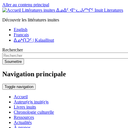
Aller au contenu principal
Littératures inuites ᐃᓄᐃᑦ ᐊᓪᓚᒍᓯᖏᑦ Inuit Literatures
Découvrir les littératures inuites
English
Français
ᐃᓄᒃᑎᑐᑦ | Kalaallisut
Rechercher
Soumettre
Navigation principale
Toggle navigation
Accueil
Auteur(e)s inuit(e)s
Livres inuits
Chronologie culturelle
Ressources
Actualités
À propos