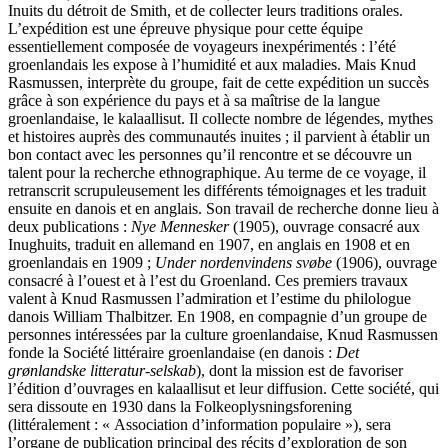
Inuits du détroit de Smith, et de collecter leurs traditions orales.
L’expédition est une épreuve physique pour cette équipe
essentiellement composée de voyageurs inexpérimentés : l’été
groenlandais les expose à l’humidité et aux maladies. Mais Knud
Rasmussen, interprète du groupe, fait de cette expédition un succès
grâce à son expérience du pays et à sa maîtrise de la langue
groenlandaise, le kalaallisut. Il collecte nombre de légendes, mythes
et histoires auprès des communautés inuites ; il parvient à établir un
bon contact avec les personnes qu’il rencontre et se découvre un
talent pour la recherche ethnographique. Au terme de ce voyage, il
retranscrit scrupuleusement les différents témoignages et les traduit
ensuite en danois et en anglais. Son travail de recherche donne lieu à
deux publications :
Nye Mennesker
(1905), ouvrage consacré aux
Inughuits, traduit en allemand en 1907, en anglais en 1908 et en
groenlandais en 1909 ;
Under nordenvindens svøbe
(1906), ouvrage
consacré à l’ouest et à l’est du Groenland. Ces premiers travaux
valent à Knud Rasmussen l’admiration et l’estime du philologue
danois William Thalbitzer. En 1908, en compagnie d’un groupe de
personnes intéressées par la culture groenlandaise, Knud Rasmussen
fonde la Société littéraire groenlandaise (en danois :
Det
grønlandske litteratur-selskab
), dont la mission est de favoriser
l’édition d’ouvrages en kalaallisut et leur diffusion. Cette société, qui
sera dissoute en 1930 dans la Folkeoplysningsforening
(littéralement : « Association d’information populaire »), sera
l’organe de publication principal des récits d’exploration de son