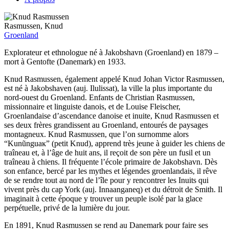
Rasmussen, Knud
Groenland
Explorateur et ethnologue né à Jakobshavn (Groenland) en 1879 –
mort à Gentofte (Danemark) en 1933.
Knud Rasmussen, également appelé Knud Johan Victor Rasmussen,
est né à Jakobshaven (auj. Ilulissat), la ville la plus importante du
nord-ouest du Groenland. Enfants de Christian Rasmussen,
missionnaire et linguiste danois, et de Louise Fleischer,
Groenlandaise d’ascendance danoise et inuite, Knud Rasmussen et
ses deux frères grandissent au Groenland, entourés de paysages
montagneux. Knud Rasmussen, que l’on surnomme alors
“Kunũnguaĸ” (petit Knud), apprend très jeune à guider les chiens de
traîneau et, à l’âge de huit ans, il reçoit de son père un fusil et un
traîneau à chiens. Il fréquente l’école primaire de Jakobshavn. Dès
son enfance, bercé par les mythes et légendes groenlandais, il rêve
de se rendre tout au nord de l’île pour y rencontrer les Inuits qui
vivent près du cap York (auj. Innaanganeq) et du détroit de Smith. Il
imaginait à cette époque y trouver un peuple isolé par la glace
perpétuelle, privé de la lumière du jour.
En 1891, Knud Rasmussen se rend au Danemark pour faire ses