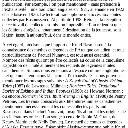
publication. Par exemple, l’on peut mentionner – sans prétendre à
l’exhaustivité – une traduction anglaise en 1921, allemande en 1922
et suédoise en 1926. Le lectorat francophone n’a accès aux contes
collectés par Rasmussen qu’à partir de 1998. Retracer la réception
de ce travail de collecte est mission impossible : l’on retiendra que
les éditions abrégées, notamment à destination de la jeunesse, sont
légion, jusqu’à aujourd’hui, dans le monde entier.
À cet égard, précisons que l’apport de Knud Rasmussen à la
connaissance des mythes et légendes de l’Arctique canadien, et tout
particulièrement de l’actuel Nunavut, est tout aussi essentiel.
Nombre des récits qui ont pu être collectés au cours de la cinquième
Expédition de Thulé alimentent les recueils de légendes inuites
canadiennes. Si nous nous en tenons à l’espace culturel anglophone
– et que nous renonçons là encore à l’exhaustivité – nous pouvons
mentionner les ouvrages suivants :
A Kayak Full of Ghosts. Eskimo
Tales
(1987) de Lawrence Millman ;
Northern Tales. Traditional
Stories of Eskimo and Indian Peoples
(1990) de Howard Norman ;
ou encore
Northern Voices. Inuit Writing in English
(1988) de Penny
Petrone, Les travaux consacrés aux littératures inuites canadiennes
mentionnent nécessairement les contes collectés par Knud
Rasmussen dans l’actuel Nunavut, lorsqu’ils abordent les origines de
ces littératures orales ; l’on songe à ceux de Robin McGrath, de
Keavy Martin et de Nelly Duvicq. Le recueil de contes et légendes
d’Alaska
Festens gave. Eskimoiske Alaska-eventyr
que publie Knud