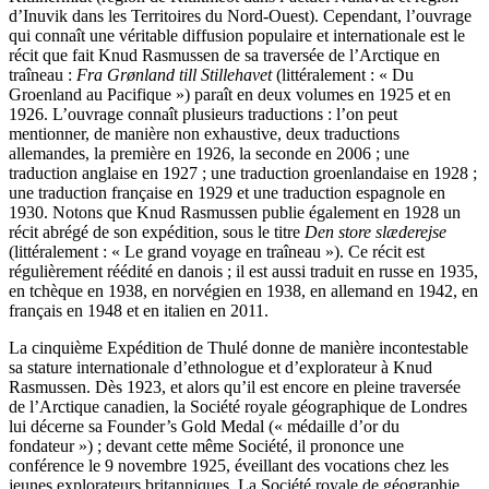
d’Inuvik dans les Territoires du Nord-Ouest). Cependant, l’ouvrage
qui connaît une véritable diffusion populaire et internationale est le
récit que fait Knud Rasmussen de sa traversée de l’Arctique en
traîneau :
Fra Grønland till Stillehavet
(littéralement : « Du
Groenland au Pacifique ») paraît en deux volumes en 1925 et en
1926. L’ouvrage connaît plusieurs traductions : l’on peut
mentionner, de manière non exhaustive, deux traductions
allemandes, la première en 1926, la seconde en 2006 ; une
traduction anglaise en 1927 ; une traduction groenlandaise en 1928 ;
une traduction française en 1929 et une traduction espagnole en
1930. Notons que Knud Rasmussen publie également en 1928 un
récit abrégé de son expédition, sous le titre
Den store slæderejse
(littéralement : « Le grand voyage en traîneau »). Ce récit est
régulièrement réédité en danois ; il est aussi traduit en russe en 1935,
en tchèque en 1938, en norvégien en 1938, en allemand en 1942, en
français en 1948 et en italien en 2011.
La cinquième Expédition de Thulé donne de manière incontestable
sa stature internationale d’ethnologue et d’explorateur à Knud
Rasmussen. Dès 1923, et alors qu’il est encore en pleine traversée
de l’Arctique canadien, la Société royale géographique de Londres
lui décerne sa Founder’s Gold Medal (« médaille d’or du
fondateur ») ; devant cette même Société, il prononce une
conférence le 9 novembre 1925, éveillant des vocations chez les
jeunes explorateurs britanniques. La Société royale de géographie