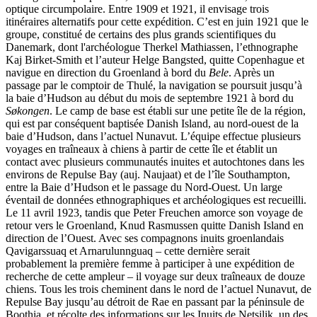
optique circumpolaire. Entre 1909 et 1921, il envisage trois
itinéraires alternatifs pour cette expédition. C’est en juin 1921 que le
groupe, constitué de certains des plus grands scientifiques du
Danemark, dont l'archéologue Therkel Mathiassen, l’ethnographe
Kaj Birket-Smith et l’auteur Helge Bangsted, quitte Copenhague et
navigue en direction du Groenland à bord du
Bele
. Après un
passage par le comptoir de Thulé, la navigation se poursuit jusqu’à
la baie d’Hudson au début du mois de septembre 1921 à bord du
Søkongen
. Le camp de base est établi sur une petite île de la région,
qui est par conséquent baptisée Danish Island, au nord-ouest de la
baie d’Hudson, dans l’actuel Nunavut. L’équipe effectue plusieurs
voyages en traîneaux à chiens à partir de cette île et établit un
contact avec plusieurs communautés inuites et autochtones dans les
environs de Repulse Bay (auj. Naujaat) et de l’île Southampton,
entre la Baie d’Hudson et le passage du Nord-Ouest. Un large
éventail de données ethnographiques et archéologiques est recueilli.
Le 11 avril 1923, tandis que Peter Freuchen amorce son voyage de
retour vers le Groenland, Knud Rasmussen quitte Danish Island en
direction de l’Ouest. Avec ses compagnons inuits groenlandais
Qavigarssuaq et Arnarulunnguaq – cette dernière serait
probablement la première femme à participer à une expédition de
recherche de cette ampleur – il voyage sur deux traîneaux de douze
chiens. Tous les trois cheminent dans le nord de l’actuel Nunavut, de
Repulse Bay jusqu’au détroit de Rae en passant par la péninsule de
Boothia, et récolte des informations sur les Inuits de Netsilik, un des