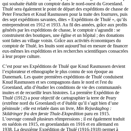
qui souhaite établir un comptoir dans le nord-ouest du Groenland.
Thulé sera également le point de départ des expéditions de chasse de
Peter Freuchen et Knud Rasmussen pour la traite des fourrures, puis
des sept expéditions savantes, dites « Expéditions de Thulé », qu’ils
entreprendront en 1912 et 1933. Au fil des années, grâce aux profits
générés par les expéditions de chasse, le comptoir s’agrandit : se
construisent des boutiques, une église et un hôpital ; des donations
sont faites au village voisin. Grâce aux activités économiques du
comptoir de Thulé, les Inuits sont aujourd’hui en mesure de financer
eux-mêmes les expéditions et les recherches scientifiques consacrées
à leur propre culture.
C’est pour ses Expéditions de Thulé que Knud Rasmussen devient
l’explorateur et ethnographe le plus connu de son époque au
Danemark. Les quatre premières expéditions de Thulé conduisent
Knud Rasmussen et ses compagnons dans le nord et l'est du
Groenland, afin d’étudier les conditions de vie des communautés
inuites et de recueillir leurs histoires. La première Expédition de
Thulé (1912) a pour objectif de cartographier la terre de Peary
(extrême nord du Groenland) et d’établir qu’il s’agit bien d’une
péninsule ; elle est relatée dans un livre,
Min Rejsedagbog :
Skildringer fra den første Thule-Ekspedition
paru en 1915.
L’ouvrage connaît plusieurs réimpressions ; il est également traduit
en suédois en 1915, en groenlandais en 1916 et en allemand en
1938. La deuxième Expédition de Thulé (1916-1918) permet à