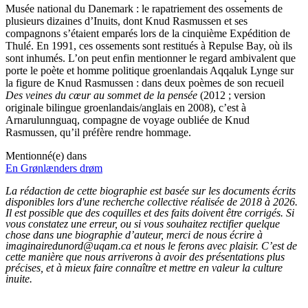
Musée national du Danemark : le rapatriement des ossements de
plusieurs dizaines d’Inuits, dont Knud Rasmussen et ses
compagnons s’étaient emparés lors de la cinquième Expédition de
Thulé. En 1991, ces ossements sont restitués à Repulse Bay, où ils
sont inhumés. L’on peut enfin mentionner le regard ambivalent que
porte le poète et homme politique groenlandais Aqqaluk Lynge sur
la figure de Knud Rasmussen : dans deux poèmes de son recueil
Des veines du cœur au sommet de la pensée
(2012 ; version
originale bilingue groenlandais/anglais en 2008), c’est à
Arnarulunnguaq, compagne de voyage oubliée de Knud
Rasmussen, qu’il préfère rendre hommage.
Mentionné(e) dans
En Grønlænders drøm
La rédaction de cette biographie est basée sur les documents écrits
disponibles lors d'une recherche collective réalisée de 2018 à 2026.
Il est possible que des coquilles et des faits doivent être corrigés. Si
vous constatez une erreur, ou si vous souhaitez rectifier quelque
chose dans une biographie d’auteur, merci de nous écrire à
imaginairedunord@uqam.ca et nous le ferons avec plaisir. C’est de
cette manière que nous arriverons à avoir des présentations plus
précises, et à mieux faire connaître et mettre en valeur la culture
inuite.