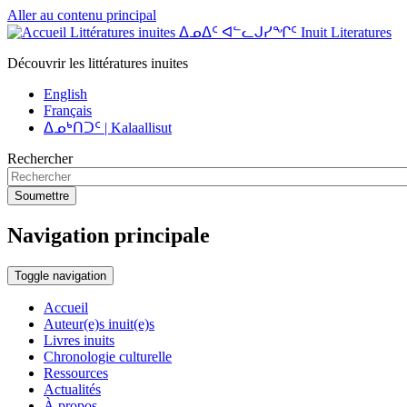
Aller au contenu principal
Littératures inuites ᐃᓄᐃᑦ ᐊᓪᓚᒍᓯᖏᑦ Inuit Literatures
Découvrir les littératures inuites
English
Français
ᐃᓄᒃᑎᑐᑦ | Kalaallisut
Rechercher
Soumettre
Navigation principale
Toggle navigation
Accueil
Auteur(e)s inuit(e)s
Livres inuits
Chronologie culturelle
Ressources
Actualités
À propos