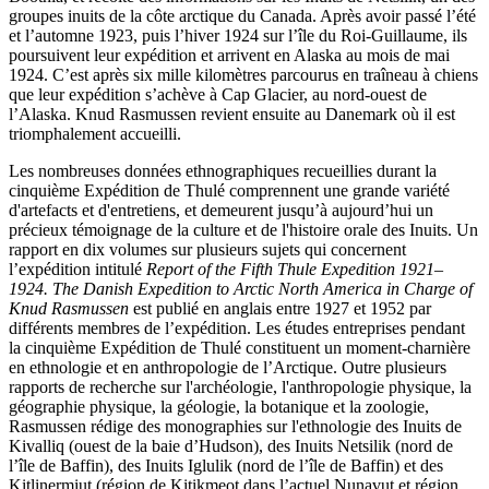
groupes inuits de la côte arctique du Canada. Après avoir passé l’été
et l’automne 1923, puis l’hiver 1924 sur l’île du Roi-Guillaume, ils
poursuivent leur expédition et arrivent en Alaska au mois de mai
1924. C’est après six mille kilomètres parcourus en traîneau à chiens
que leur expédition s’achève à Cap Glacier, au nord-ouest de
l’Alaska. Knud Rasmussen revient ensuite au Danemark où il est
triomphalement accueilli.
Les nombreuses données ethnographiques recueillies durant la
cinquième Expédition de Thulé comprennent une grande variété
d'artefacts et d'entretiens, et demeurent jusqu’à aujourd’hui un
précieux témoignage de la culture et de l'histoire orale des Inuits. Un
rapport en dix volumes sur plusieurs sujets qui concernent
l’expédition intitulé
Report of the Fifth Thule Expedition 1921–
1924. The Danish Expedition to Arctic North America in Charge of
Knud Rasmussen
est publié en anglais entre 1927 et 1952 par
différents membres de l’expédition. Les études entreprises pendant
la cinquième Expédition de Thulé constituent un moment-charnière
en ethnologie et en anthropologie de l’Arctique. Outre plusieurs
rapports de recherche sur l'archéologie, l'anthropologie physique, la
géographie physique, la géologie, la botanique et la zoologie,
Rasmussen rédige des monographies sur l'ethnologie des Inuits de
Kivalliq (ouest de la baie d’Hudson), des Inuits Netsilik (nord de
l’île de Baffin), des Inuits Iglulik (nord de l’île de Baffin) et des
Kitlinermiut (région de Kitikmeot dans l’actuel Nunavut et région