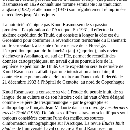
Rasmussen en 1929 connaît une fortune semblable : sa traduction
anglaise (1932) et allemande (1937) sont régulièrement réimprimées
et rééditées jusqu’à nos jours.
La notoriété n’éloigne pas Knud Rasmussen de sa passion
première : l’exploration de l’Arctique. En 1931, il effectue la
sixième expédition de Thulé, qui consiste à longer la côte est du
Groenland pour confirmer la revendication territoriale du Danemark
sur le Groenland, à la suite d’une menace de la Norvège.
L’expédition qui part de Julianehåb (auj. Qaqortoq), puis revient
s’achever à Aapilattoq, au sud de l’île, permet de recueillir des
données cartographiques, un travail qui se poursuit lors de la
septième Expédition de Thulé. Cette expédition sera la dernière de
Knud Rasmussen : affaibli par une intoxication alimentaire, il
contracte une pneumonie et doit rentrer au Danemark. Il décède le
21 décembre 1933 à l’hôpital de Gentofte, au nord de Copenhague.
Knud Rasmussen a consacré sa vie à l'étude du peuple inuit, de sa
langue, de sa culture et de son histoire : cela lui vaut d’être désigné
comme « le père de l’esquimaulogie » par le géographe et
anthropologue français Jean Malaurie dans son ouvrage
Les derniers
rois de Thulé
(1955). De fait, ses différents travaux scientifiques sont
toujours considérés comme l'une des meilleures sources
d'information ethnographique sur l'Arctique. La revue
Études Inuit
Studies
de l’université Laval consacre à Knud Rasmussen un