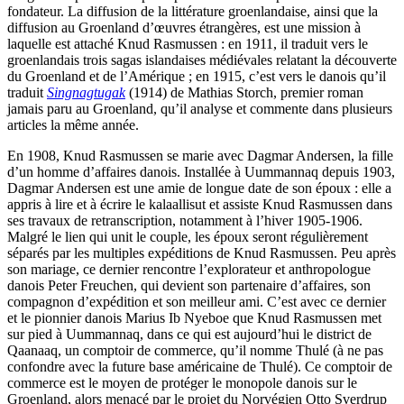
fondateur. La diffusion de la littérature groenlandaise, ainsi que la
diffusion au Groenland d’œuvres étrangères, est une mission à
laquelle est attaché Knud Rasmussen : en 1911, il traduit vers le
groenlandais trois sagas islandaises médiévales relatant la découverte
du Groenland et de l’Amérique ; en 1915, c’est vers le danois qu’il
traduit
Singnagtugak
(1914) de Mathias Storch, premier roman
jamais paru au Groenland, qu’il analyse et commente dans plusieurs
articles la même année.
En 1908, Knud Rasmussen se marie avec Dagmar Andersen, la fille
d’un homme d’affaires danois. Installée à Uummannaq depuis 1903,
Dagmar Andersen est une amie de longue date de son époux : elle a
appris à lire et à écrire le kalaallisut et assiste Knud Rasmussen dans
ses travaux de retranscription, notamment à l’hiver 1905-1906.
Malgré le lien qui unit le couple, les époux seront régulièrement
séparés par les multiples expéditions de Knud Rasmussen. Peu après
son mariage, ce dernier rencontre l’explorateur et anthropologue
danois Peter Freuchen, qui devient son partenaire d’affaires, son
compagnon d’expédition et son meilleur ami. C’est avec ce dernier
et le pionnier danois Marius Ib Nyeboe que Knud Rasmussen met
sur pied à Uummannaq, dans ce qui est aujourd’hui le district de
Qaanaaq, un comptoir de commerce, qu’il nomme Thulé (à ne pas
confondre avec la future base américaine de Thulé). Ce comptoir de
commerce est le moyen de protéger le monopole danois sur le
Groenland, alors menacé par le projet du Norvégien Otto Sverdrup