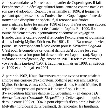
études secondaires à Nørrebro, un quartier de Copenhague. Il fait
l’expérience d’un décalage culturel brutal entre sa contrée natale et
son pays d’adoption. Rejoint par sa famille en 1896, il fréquente
pendant quelques semestres l’université de Copenhague ; faute de
trouver une discipline de spécialité, il renonce aux études
universitaires. Entre les années 1898 et 1900, il s’essaie, sans succès,
aux métiers de comédien et de chanteur d’opéra. En 1900, il se
tourne finalement vers le journalisme et couvre un voyage en
Islande, dans le cadre duquel il rencontre l’explorateur et journaliste
danois Ludvig Mylius-Erichsen. En 1901, Knud Rasmussen devient
journaliste correspondant à Stockholm pour le
Kristeligt Dagblad
.
C’est pour le compte de ce journal danois qu’il couvre les Jeux
nordiques, occasion pour lui de se rendre en Laponie (auj. Sápmi)
suédoise et norvégienne, également en 1901. Il relate ce premier
voyage dans
Lapland
(1907), traduit en anglais en 1908, en suédois
en 1909 et en français en 2001.
À partir de 1902, Knud Rasmussen renoue avec sa terre natale et
amorce une carrière d’explorateur. Sollicité par son ami Ludvig
Mylius-Erichsen, et aux côtés du peintre danois Harald Moltke, il
rejoint l’entreprise qui passera à la postérité sous le titre
d’« expédition littéraire danoise du Groenland » (en danois :
Den
danske litterære Grønlands-Ekspedition
). Cette expédition, qui se
déroule entre 1902 et 1904, a pour objectifs d’explorer la baie de
Melville (nord-ouest du Groenland), de rencontrer les Inughuits,