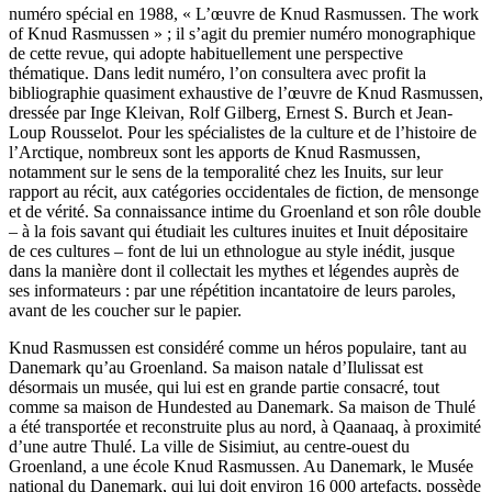
numéro spécial en 1988, « L’œuvre de Knud Rasmussen. The work
of Knud Rasmussen » ; il s’agit du premier numéro monographique
de cette revue, qui adopte habituellement une perspective
thématique. Dans ledit numéro, l’on consultera avec profit la
bibliographie quasiment exhaustive de l’œuvre de Knud Rasmussen,
dressée par Inge Kleivan, Rolf Gilberg, Ernest S. Burch et Jean-
Loup Rousselot. Pour les spécialistes de la culture et de l’histoire de
l’Arctique, nombreux sont les apports de Knud Rasmussen,
notamment sur le sens de la temporalité chez les Inuits, sur leur
rapport au récit, aux catégories occidentales de fiction, de mensonge
et de vérité. Sa connaissance intime du Groenland et son rôle double
– à la fois savant qui étudiait les cultures inuites et Inuit dépositaire
de ces cultures – font de lui un ethnologue au style inédit, jusque
dans la manière dont il collectait les mythes et légendes auprès de
ses informateurs : par une répétition incantatoire de leurs paroles,
avant de les coucher sur le papier.
Knud Rasmussen est considéré comme un héros populaire, tant au
Danemark qu’au Groenland. Sa maison natale d’Ilulissat est
désormais un musée, qui lui est en grande partie consacré, tout
comme sa maison de Hundested au Danemark. Sa maison de Thulé
a été transportée et reconstruite plus au nord, à Qaanaaq, à proximité
d’une autre Thulé. La ville de Sisimiut, au centre-ouest du
Groenland, a une école Knud Rasmussen. Au Danemark, le Musée
national du Danemark, qui lui doit environ 16 000 artefacts, possède