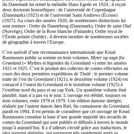
du Danemark lui remet la médaille Hans Egede en 1924 ; il reçoit
deux doctorats honorifiques : de l’université de Copenhague
(Danemark) (1925) et de l’université Saint Andrews (Écosse)
(1927). Au cours des années 1920, de nombreuses distinctions lui
sont remises : Ordre du Dannebrog (Danemark), Ordre de saint Olaf
(Norvège), Ordre de la Rose blanche (Finlande), Ordre royal de
l’Étoile polaire (Suède) ; il devient membre de nombreuses sociétés
de géographie à travers l’Europe.
C’est auréolé d’une reconnaissance internationale que Knud
Rasmussen publie sa somme en trois volumes,
Myter og sagn fra
Grønland
(« Mythes et légendes du Groenland ») entre les années
1921 et 1925. C’est le produit des collectes de contes effectuées au
cours des deux premières expéditions de Thulé : le premier volume
traite de l’est du Groenland (1921), le deuxième volume (1924) est
consacré à l’ouest du Groenland et le troisième volume (1925) à
l’extrême nord du pays et au cap York. Un quatrième volume était
planifié, mais n’a pas vu le jour. L’ouvrage est réédité, toujours en
trois volumes, entre 1978 et 1979. Une édition danoise abrégée,
réalisée par l’auteur danois Jørn Riel, fin connaisseur du Groenland,
paraît en 1994. Il est permis de considérer que cet ouvrage de Knud
Rasmussen constitue la base d’une grande majorité des recueils de
contes du Groenland qui sont publiés et diffusés à travers le monde
jusqu’à aujourd’hui. Il a d’ailleurs circulé grâce aux traductions, le
plus souvent abrégées, qui paraissent très rapidement après sa