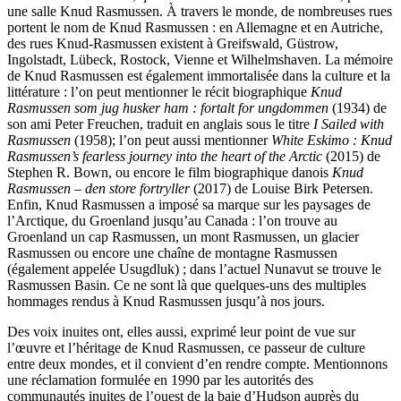
une salle Knud Rasmussen. À travers le monde, de nombreuses rues
portent le nom de Knud Rasmussen : en Allemagne et en Autriche,
des rues Knud-Rasmussen existent à Greifswald, Güstrow,
Ingolstadt, Lübeck, Rostock, Vienne et Wilhelmshaven. La mémoire
de Knud Rasmussen est également immortalisée dans la culture et la
littérature : l’on peut mentionner le récit biographique
Knud
Rasmussen som jug husker ham : fortalt for ungdommen
(1934) de
son ami Peter Freuchen, traduit en anglais sous le titre
I Sailed with
Rasmussen
(1958); l’on peut aussi mentionner
White Eskimo : Knud
Rasmussen’s fearless journey into the heart of the Arctic
(2015) de
Stephen R. Bown, ou encore le film biographique danois
Knud
Rasmussen – den store fortryller
(2017) de Louise Birk Petersen.
Enfin, Knud Rasmussen a imposé sa marque sur les paysages de
l’Arctique, du Groenland jusqu’au Canada : l’on trouve au
Groenland un cap Rasmussen, un mont Rasmussen, un glacier
Rasmussen ou encore une chaîne de montagne Rasmussen
(également appelée Usugdluk) ; dans l’actuel Nunavut se trouve le
Rasmussen Basin. Ce ne sont là que quelques-uns des multiples
hommages rendus à Knud Rasmussen jusqu’à nos jours.
Des voix inuites ont, elles aussi, exprimé leur point de vue sur
l’œuvre et l’héritage de Knud Rasmussen, ce passeur de culture
entre deux mondes, et il convient d’en rendre compte. Mentionnons
une réclamation formulée en 1990 par les autorités des
communautés inuites de l’ouest de la baie d’Hudson auprès du