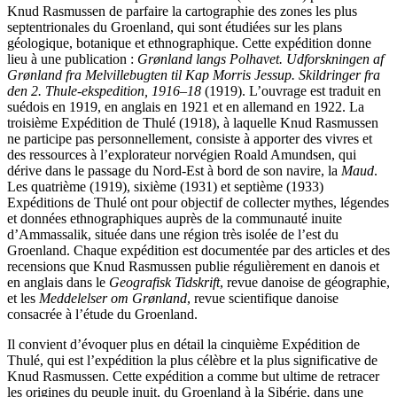
Knud Rasmussen de parfaire la cartographie des zones les plus
septentrionales du Groenland, qui sont étudiées sur les plans
géologique, botanique et ethnographique. Cette expédition donne
lieu à une publication :
Grønland langs Polhavet. Udforskningen af
Grønland fra Melvillebugten til Kap Morris Jessup. Skildringer fra
den 2. Thule-ekspedition, 1916–18
(1919). L’ouvrage est traduit en
suédois en 1919, en anglais en 1921 et en allemand en 1922. La
troisième Expédition de Thulé (1918), à laquelle Knud Rasmussen
ne participe pas personnellement, consiste à apporter des vivres et
des ressources à l’explorateur norvégien Roald Amundsen, qui
dérive dans le passage du Nord-Est à bord de son navire, la
Maud
.
Les quatrième (1919), sixième (1931) et septième (1933)
Expéditions de Thulé ont pour objectif de collecter mythes, légendes
et données ethnographiques auprès de la communauté inuite
d’Ammassalik, située dans une région très isolée de l’est du
Groenland. Chaque expédition est documentée par des articles et des
recensions que Knud Rasmussen publie régulièrement en danois et
en anglais dans le
Geografisk Tidskrift
, revue danoise de géographie,
et les
Meddelelser om Grønland
, revue scientifique danoise
consacrée à l’étude du Groenland.
Il convient d’évoquer plus en détail la cinquième Expédition de
Thulé, qui est l’expédition la plus célèbre et la plus significative de
Knud Rasmussen. Cette expédition a comme but ultime de retracer
les origines du peuple inuit, du Groenland à la Sibérie, dans une