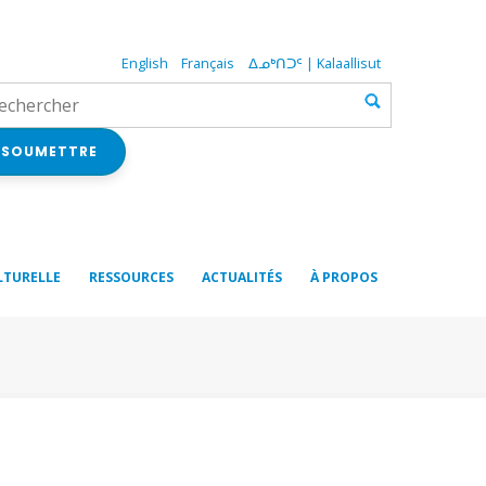
English
Français
ᐃᓄᒃᑎᑐᑦ | Kalaallisut
SOUMETTRE
LTURELLE
RESSOURCES
ACTUALITÉS
À PROPOS