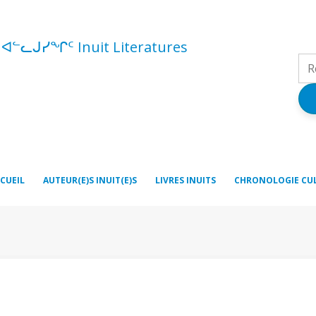
ᑦ ᐊᓪᓚᒍᓯᖏᑦ Inuit Literatures
CUEIL
AUTEUR(E)S INUIT(E)S
LIVRES INUITS
CHRONOLOGIE CU