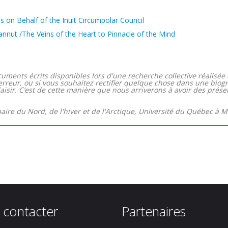
s on Behalf of the Inuit Circumpolar Council
ut /The Veins of the Heart to Pinnacle of the Mind
uments écrits disponibles lors d'une recherche collective réalisée d
 erreur, ou si vous souhaitez rectifier quelque chose dans une biog
ir. C’est de cette manière que nous arriverons à avoir des présent
naire du Nord, de l'hiver et de l'Arctique, Université du Québec à M
 contacter
Partenaires