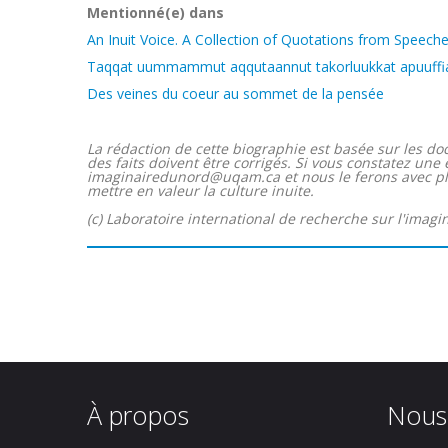
Mentionné(e) dans
An Inuit Voice. A Collection of Quotations from Speeche
Taqqat uummammut aqqutaannut takorluukkat apuuffiann
Des veines du coeur au sommet de la pensée
La rédaction de cette biographie est basée sur les doc
des faits doivent être corrigés. Si vous constatez une
imaginairedunord@uqam.ca et nous le ferons avec plais
mettre en valeur la culture inuite.
(c) Laboratoire international de recherche sur l'imagi
À propos
Nous