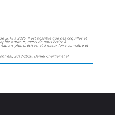
e 2018 à 2026. Il est possible que des coquilles et
raphie d’auteur, merci de nous écrire à
ations plus précises, et à mieux faire connaître et
ontréal, 2018-2026, Daniel Chartier et al.