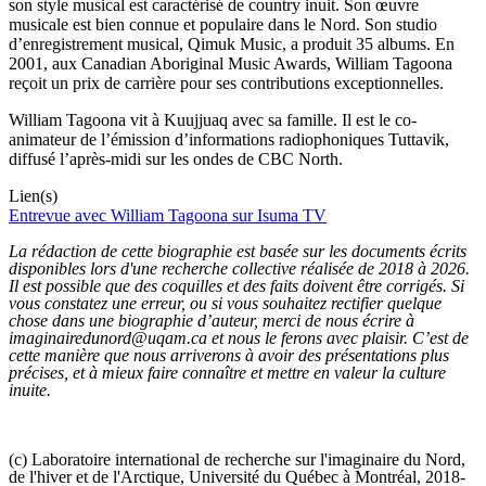
son style musical est caractérisé de country inuit. Son œuvre
musicale est bien connue et populaire dans le Nord. Son studio
d’enregistrement musical, Qimuk Music, a produit 35 albums. En
2001, aux Canadian Aboriginal Music Awards, William Tagoona
reçoit un prix de carrière pour ses contributions exceptionnelles.
William Tagoona vit à Kuujjuaq avec sa famille. Il est le co-
animateur de l’émission d’informations radiophoniques Tuttavik,
diffusé l’après-midi sur les ondes de CBC North.
Lien(s)
Entrevue avec William Tagoona sur Isuma TV
La rédaction de cette biographie est basée sur les documents écrits
disponibles lors d'une recherche collective réalisée de 2018 à 2026.
Il est possible que des coquilles et des faits doivent être corrigés. Si
vous constatez une erreur, ou si vous souhaitez rectifier quelque
chose dans une biographie d’auteur, merci de nous écrire à
imaginairedunord@uqam.ca et nous le ferons avec plaisir. C’est de
cette manière que nous arriverons à avoir des présentations plus
précises, et à mieux faire connaître et mettre en valeur la culture
inuite.
(c) Laboratoire international de recherche sur l'imaginaire du Nord,
de l'hiver et de l'Arctique, Université du Québec à Montréal, 2018-