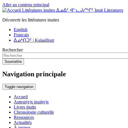
Aller au contenu principal
Littératures inuites ᐃᓄᐃᑦ ᐊᓪᓚᒍᓯᖏᑦ Inuit Literatures
Découvrir les littératures inuites
English
Français
ᐃᓄᒃᑎᑐᑦ | Kalaallisut
Rechercher
Soumettre
Navigation principale
Toggle navigation
Accueil
Auteur(e)s inuit(e)s
Livres inuits
Chronologie culturelle
Ressources
Actualités
À propos