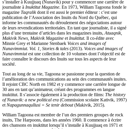
s’installer à Kuujjuaq (Nunavik) pour y commencer une carrière de
journaliste à
Inuktitut Magazine
. En 1973, William Tagoona fonde le
magazine
Taqralik
dont il est aussi le premier éditeur : c’est une
publication de l’Association des Inuits du Nord du Québec, qui
informe les communautés du déroulement des négociations autour
de leurs revendications territoriales. En tant que journaliste, il a signé
plus d’une trentaine d’articles dans les magazines inuits,
Atuaqnik,
Makivik News, Makivik Magazine
et
Inuktitut
. Il co-édite avec
Minnie Grey et Marianne Stenbaek
Voices and images of
Nunavimmiut. Vol. 1, Stories & tales
(2013).
Voices and images of
Nunavimmiut
est une collection de 10 volumes dont l’objectif est de
faire connaître le discours des Inuits sur tous les aspects de leur
société.
Tout au long de sa vie, Tagoona se passionne pour la question de
l’amélioration des communications au sein des communautés inuites.
Il rejoint CBC North en 1982 et y commence une carrière longue de
30 ans en tant qu’animateur, créant des programmes en langue
inuktitut. Il s’associe également à la production de films:
The history
of Nunavik: a new political era
(Commission scolaire Kativik, 1997)
et
Napagunnaqullusi = Se tenir debout
(Makivik, 2015).
William Tagoona est membre de l’un des premiers groupes de rock
inuits, The Harpoons, dans les années 1960. Il commence à écrire
des chansons en inuktitut lorsqu’il s’installe à Kuujjuaq en 1971 et