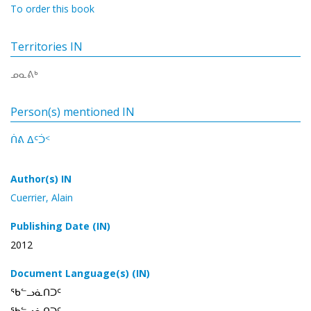
To order this book
Territories IN
ᓄᓇᕕᒃ
Person(s) mentioned IN
ᑏᕕ ᐃᑦᑑᑉ
Author(s) IN
Cuerrier, Alain
Publishing Date (IN)
2012
Document Language(s) (IN)
ᖃᓪᓗᓈᑎᑐᑦ
ᖃᓪᓗᓈᑎᑐᑦ