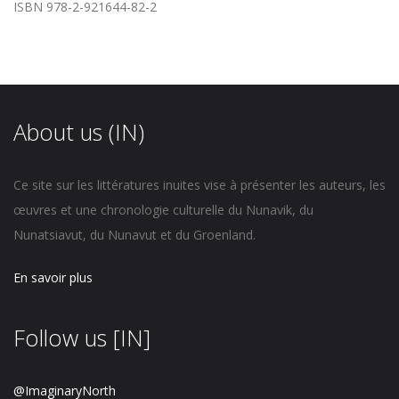
ISBN 978-2-921644-82-2
About us (IN)
Ce site sur les littératures inuites vise à présenter les auteurs, les
œuvres et une chronologie culturelle du Nunavik, du
Nunatsiavut, du Nunavut et du Groenland.
En savoir plus
Follow us [IN]
@ImaginaryNorth