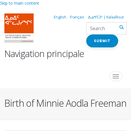
Skip to main content
English
Français
ᐃᓄᒃᑎᑐᑦ | Kalaallisut
SUBMIT
Navigation principale
Toggle
navigat
Birth of Minnie Aodla Freeman