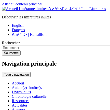
Aller au contenu principal
Littératures inuites ᐃᓄᐃᑦ ᐊᓪᓚᒍᓯᖏᑦ Inuit Literatures
Découvrir les littératures inuites
English
Français
ᐃᓄᒃᑎᑐᑦ | Kalaallisut
Rechercher
Soumettre
Navigation principale
Toggle navigation
Accueil
Auteur(e)s inuit(e)s
Livres inuits
Chronologie culturelle
Ressources
Actualités
À propos