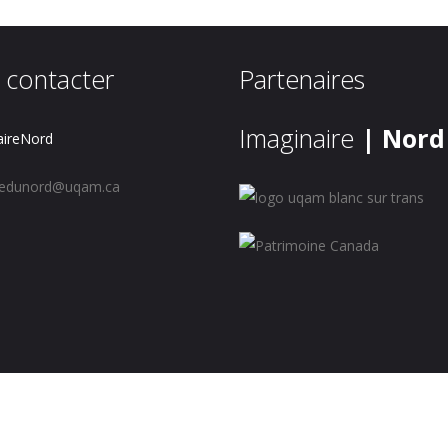
 contacter
Partenaires
Imaginaire
| Nord
ireNord
redunord@uqam.ca