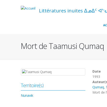
Aller
au
Littératures inuites ᐃᓄᐃᑦ ᐊᓪ
contenu
principal
Navigation
AC
principale
Mort de Taamusi Qumaq
Date
1993
Auteur(
Territoire(s)
Qumaq, 
Mort de l
Nunavik