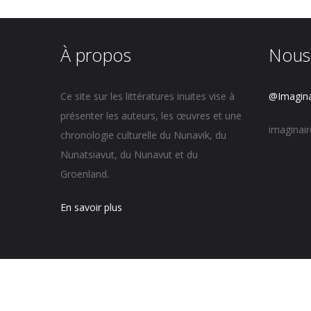
À propos
Nous
Ce site sur les littératures inuites vise à
@Imagina
présenter les auteurs, les œuvres et une
imaginai
chronologie culturelle du Nunavik, du
Nunatsiavut, du Nunavut et du
Groenland.
En savoir plus