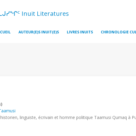
ᓚᒍᓯᖏᑦ Inuit Literatures
CUEIL
AUTEUR(E)S INUIT(E)S
LIVRES INUITS
CHRONOLOGIE CU
s)
Taamusi
'historien, linguiste, écrivain et homme politique Taamusi Qumaq à Pu