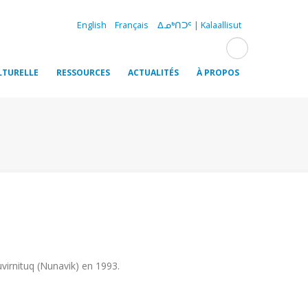
English
Français
ᐃᓄᒃᑎᑐᑦ | Kalaallisut
LTURELLE
RESSOURCES
ACTUALITÉS
À PROPOS
virnituq (Nunavik) en 1993.