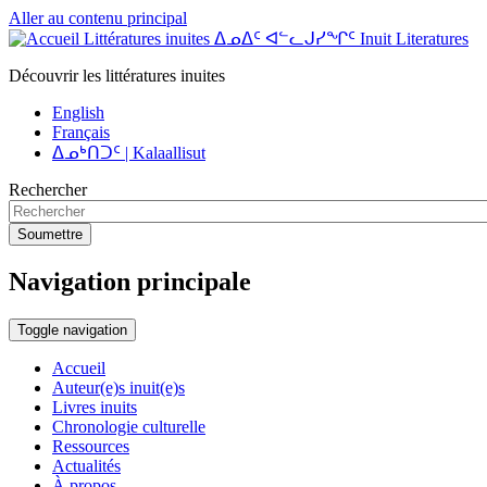
Aller au contenu principal
Littératures inuites ᐃᓄᐃᑦ ᐊᓪᓚᒍᓯᖏᑦ Inuit Literatures
Découvrir les littératures inuites
English
Français
ᐃᓄᒃᑎᑐᑦ | Kalaallisut
Rechercher
Soumettre
Navigation principale
Toggle navigation
Accueil
Auteur(e)s inuit(e)s
Livres inuits
Chronologie culturelle
Ressources
Actualités
À propos