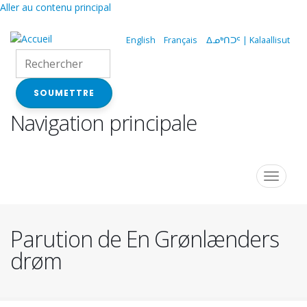
Aller au contenu principal
English
Français
ᐃᓄᒃᑎᑐᑦ | Kalaallisut
SOUMETTRE
Navigation principale
Toggle
navigat
Parution de En Grønlænders
drøm