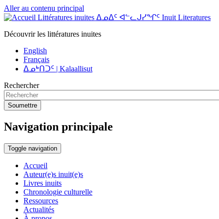
Aller au contenu principal
Littératures inuites ᐃᓄᐃᑦ ᐊᓪᓚᒍᓯᖏᑦ Inuit Literatures
Découvrir les littératures inuites
English
Français
ᐃᓄᒃᑎᑐᑦ | Kalaallisut
Rechercher
Soumettre
Navigation principale
Toggle navigation
Accueil
Auteur(e)s inuit(e)s
Livres inuits
Chronologie culturelle
Ressources
Actualités
À propos