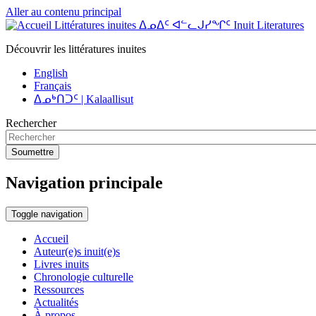
Aller au contenu principal
Littératures inuites ᐃᓄᐃᑦ ᐊᓪᓚᒍᓯᖏᑦ Inuit Literatures
Découvrir les littératures inuites
English
Français
ᐃᓄᒃᑎᑐᑦ | Kalaallisut
Rechercher
Soumettre
Navigation principale
Toggle navigation
Accueil
Auteur(e)s inuit(e)s
Livres inuits
Chronologie culturelle
Ressources
Actualités
À propos