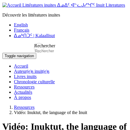
Aller
Littératures inuites ᐃᓄᐃᑦ ᐊᓪᓚᒍᓯᖏᑦ Inuit Literatures
au
Découvrir les littératures inuites
contenu
principal
English
Français
ᐃᓄᒃᑎᑐᑦ | Kalaallisut
Rechercher
Toggle navigation
Navigation
Accueil
principale
Auteur(e)s inuit(e)s
Livres inuits
Chronologie culturelle
Ressources
Actualités
À propos
Ressources
Vidéo: Inuktut, the language of the Inuit
Vidéo: Inuktut, the language of