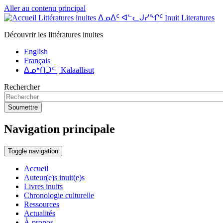
Aller au contenu principal
Littératures inuites ᐃᓄᐃᑦ ᐊᓪᓚᒍᓯᖏᑦ Inuit Literatures
Découvrir les littératures inuites
English
Français
ᐃᓄᒃᑎᑐᑦ | Kalaallisut
Rechercher
Soumettre
Navigation principale
Toggle navigation
Accueil
Auteur(e)s inuit(e)s
Livres inuits
Chronologie culturelle
Ressources
Actualités
À propos