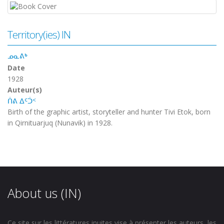
Territory(ies) IN
ᓄᓇᕕᒃ
Date
1928
Auteur(s)
ᑏᕕ ᐃᑦᑑᑉ
Birth of the graphic artist, storyteller and hunter Tivi Etok, born
in Qirnituarjuq (Nunavik) in 1928.
About us (IN)
Ce site sur les littératures inuites vise à présenter les auteurs, les