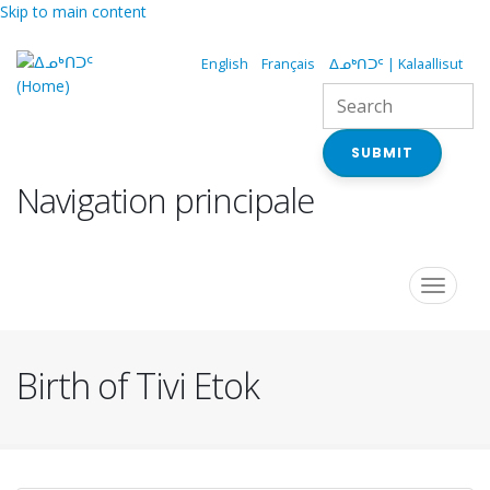
Skip to main content
English
Français
ᐃᓄᒃᑎᑐᑦ | Kalaallisut
SUBMIT
Navigation principale
Toggle
navigat
Birth of Tivi Etok