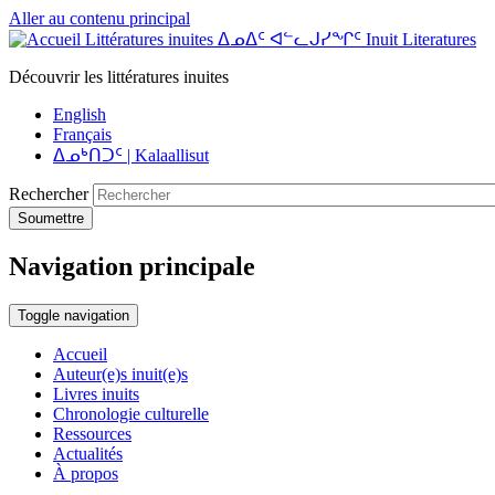
Aller au contenu principal
Littératures inuites ᐃᓄᐃᑦ ᐊᓪᓚᒍᓯᖏᑦ Inuit Literatures
Découvrir les littératures inuites
English
Français
ᐃᓄᒃᑎᑐᑦ | Kalaallisut
Rechercher
Soumettre
Navigation principale
Toggle navigation
Accueil
Auteur(e)s inuit(e)s
Livres inuits
Chronologie culturelle
Ressources
Actualités
À propos