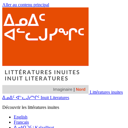
Aller au contenu principal
Littératures inuites
ᐃᓄᐃᑦ ᐊᓪᓚᒍᓯᖏᑦ Inuit Literatures
Découvrir les littératures inuites
English
Français
ᐃᓄᒃᑎᑐᑦ | Kalaallisut