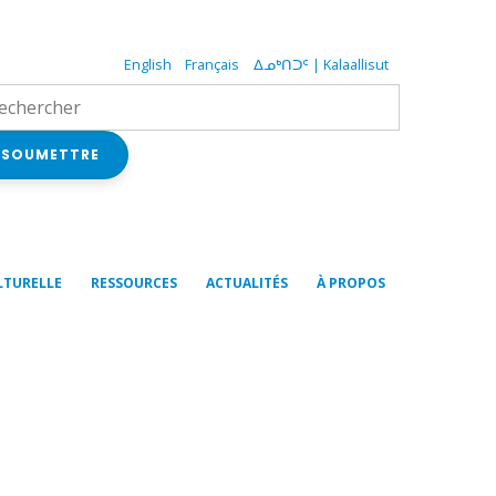
English
Français
ᐃᓄᒃᑎᑐᑦ | Kalaallisut
SOUMETTRE
LTURELLE
RESSOURCES
ACTUALITÉS
À PROPOS