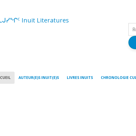
ᓚᒍᓯᖏᑦ Inuit Literatures
CUEIL
AUTEUR(E)S INUIT(E)S
LIVRES INUITS
CHRONOLOGIE CU