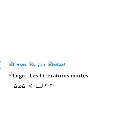
s
Les littératures inuites
ᐃᓄᐃᑦ ᐊᓪᓚᒍᓯᖏᑦ