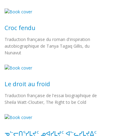
Croc fendu
Traduction française du roman d'inspiration
autobiographique de Tanya Tagaq Gillis, du
Nunavut
Le droit au froid
Traduction française de l'essai biographique de
Sheila Watt-Cloutier, The Right to be Cold
ᓀᓪᓕᑎᕐᓯᒪᔪᑦ ᓄᐊᓯᒪᔪᑦ ᐊᓪᓚᓯᒪᔪᐃᑦ