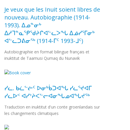
Je veux que les Inuit soient libres de
nouveau. Autobiographie (1914-
1993). ᐃᓄᓐᓂᒃ
ᐃᓱᒣᓐᓇᕿᖁᔨᒋᐊᓪᓚᐳᖓ ᐃᓅᓯᕐᒥᓂᒃ
ᐊᓪᓚᑐᕕᓂᖅ (1914-ᒥᑦ 1993-ᒧᑦ)
Autobiographie en format bilingue français et
inuktitut de Taamusi Qumaq du Nunavik
ᓯᓚ. ᑲᓛᓪᓖᑦ ᐅᓂᒃᑳᑐᐊᖓ ᓯᓚᕐᔪᐊᒥ
ᓯᓚᐅᑉ ᐊᓯᔾᔨᐸᓪᓕᐊᓂᖓᓄᐊᖓᔪᖅ
Traduction en inuktitut d'un conte groenlandais sur
les changements climatiques