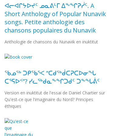
ᐊᓕᐊᒋᔭᐅᔪᑦ ᓄᓇᕕᒻᒥ ᐃᖕᖏᕈᓰᑦ. A
Short Anthology of Popular Nunavik
songs. Petite anthologie des
chansons populaires du Nunavik
Anthologie de chansons du Nunavik en inuktitut
ᖃᓄᖅ ᑐᑭᖃᕐᐸ “ᑕᑯᖅᑰᑕᕈᑕᐅᓂᖓ
ᑕᕐᕋᐅᑉ”? ᓯᓚᖅᑯᓇᖕᖏᑐᑯᑦ ᑐᖕᖓᕖᑦ
Version en inuktitut de l'essai de Daniel Chartier sur
Qu'est-ce que l'imaginaire du Nord? Principes
éthiques