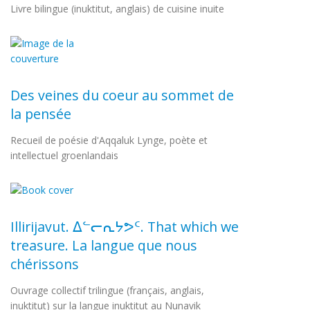
Livre bilingue (inuktitut, anglais) de cuisine inuite
Des veines du coeur au sommet de
la pensée
Recueil de poésie d'Aqqaluk Lynge, poète et
intellectuel groenlandais
Illirijavut. ᐃᓪᓕᕆᔭᕗᑦ. That which we
treasure. La langue que nous
chérissons
Ouvrage collectif trilingue (français, anglais,
inuktitut) sur la langue inuktitut au Nunavik