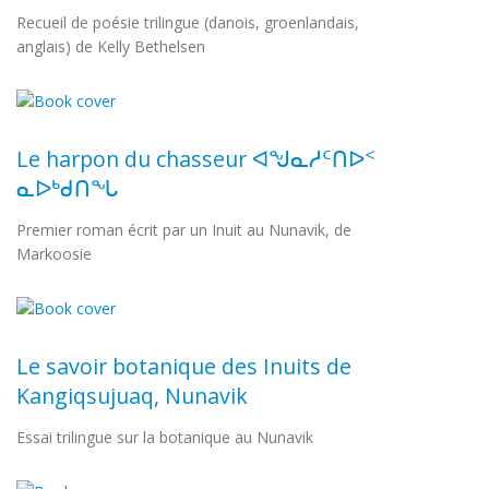
Recueil de poésie trilingue (danois, groenlandais,
anglais) de Kelly Bethelsen
Le harpon du chasseur ᐊᖑᓇᓱᑦᑎᐅᑉ
ᓇᐅᒃᑯᑎᖓ
Premier roman écrit par un Inuit au Nunavik, de
Markoosie
Le savoir botanique des Inuits de
Kangiqsujuaq, Nunavik
Essai trilingue sur la botanique au Nunavik