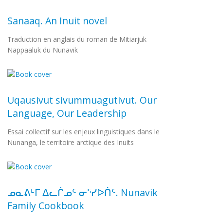
Sanaaq. An Inuit novel
Traduction en anglais du roman de Mitiarjuk
Nappaaluk du Nunavik
Uqausivut sivummuagutivut. Our
Language, Our Leadership
Essai collectif sur les enjeux linguistiques dans le
Nunanga, le territoire arctique des Inuits
ᓄᓇᕕᒻᒥ ᐃᓚᒌᓄᑦ ᓂᕐᓯᐅᑏᑦ. Nunavik
Family Cookbook