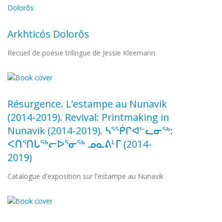
Arkhticós Dolorôs
Recueil de poésie trilingue de Jessie Kleemann
Résurgence. L’estampe au Nunavik
(2014-2019). Revival: Printmaking in
Nunavik (2014-2019). ᓴᕐᖀᒋᐊᓪᓚᓂᖅ:
ᐸᑎᕐᑎᒐᖅᓕᐅᕐᓂᖅ ᓄᓇᕕᒻᒥ (2014-
2019)
Catalogue d'exposition sur l'estampe au Nunavik